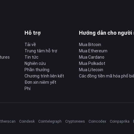
Hỗ trợ
Hướng dẫn cho người
Tải về
Mua Bitcoin
Trung tâm hỗ trợ
Mua Ethereum
tures
Tin tức
Mua Cardano
Nghiên cứu
Mua Polkadot
Phần thưởng
Mua Litecoin
Chương trình liên kết
Các đồng tiền mã hóa phổ bi
Đơn xin niêm yết
Phí
Etherscan
Coindesk
Cointelegraph
Cryptonews
Coincodex
Coinpaprika