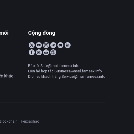
 mới
Cộng đồng
Báo lỗi:Safe@mail.fameex.info
Liên hệ hợp tác:Business@mail.fameex.info
ến khác
Dịch vụ khách hàng:Service@mail.fameex.info
Blockchain
Feixiaohao