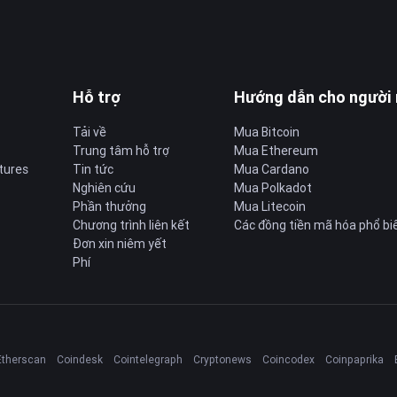
Hỗ trợ
Hướng dẫn cho người
Tải về
Mua Bitcoin
Trung tâm hỗ trợ
Mua Ethereum
tures
Tin tức
Mua Cardano
Nghiên cứu
Mua Polkadot
Phần thưởng
Mua Litecoin
Chương trình liên kết
Các đồng tiền mã hóa phổ bi
Đơn xin niêm yết
Phí
Etherscan
Coindesk
Cointelegraph
Cryptonews
Coincodex
Coinpaprika