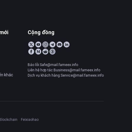
 mới
Cộng đồng
Báo lỗi:Safe@mail.fameex.info
Liên hệ hợp tác:Business@mail.fameex.info
ến khác
Dịch vụ khách hàng:Service@mail.fameex.info
Blockchain
Feixiaohao