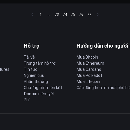
1
...
73
74
75
76
77
Hỗ trợ
Hướng dẫn cho người
Tải về
Mua Bitcoin
Trung tâm hỗ trợ
Mua Ethereum
tures
Tin tức
Mua Cardano
Nghiên cứu
Mua Polkadot
Phần thưởng
Mua Litecoin
Chương trình liên kết
Các đồng tiền mã hóa phổ bi
Đơn xin niêm yết
Phí