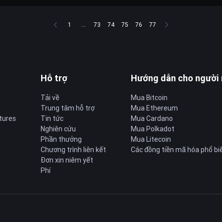
1
...
73
74
75
76
77
Hỗ trợ
Hướng dẫn cho người
Tải về
Mua Bitcoin
Trung tâm hỗ trợ
Mua Ethereum
tures
Tin tức
Mua Cardano
Nghiên cứu
Mua Polkadot
Phần thưởng
Mua Litecoin
Chương trình liên kết
Các đồng tiền mã hóa phổ bi
Đơn xin niêm yết
Phí