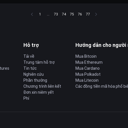
1
...
73
74
75
76
77
Hỗ trợ
Hướng dẫn cho người
Tải về
Mua Bitcoin
Trung tâm hỗ trợ
Mua Ethereum
tures
Tin tức
Mua Cardano
Nghiên cứu
Mua Polkadot
Phần thưởng
Mua Litecoin
Chương trình liên kết
Các đồng tiền mã hóa phổ bi
Đơn xin niêm yết
Phí