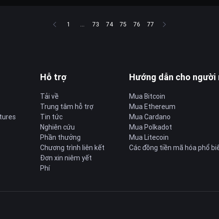
1
...
73
74
75
76
77
Hỗ trợ
Hướng dẫn cho người
Tải về
Mua Bitcoin
Trung tâm hỗ trợ
Mua Ethereum
tures
Tin tức
Mua Cardano
Nghiên cứu
Mua Polkadot
Phần thưởng
Mua Litecoin
Chương trình liên kết
Các đồng tiền mã hóa phổ bi
Đơn xin niêm yết
Phí