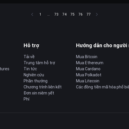
1
...
73
74
75
76
77
Hỗ trợ
Hướng dẫn cho người
Tải về
Mua Bitcoin
Trung tâm hỗ trợ
Mua Ethereum
tures
Tin tức
Mua Cardano
Nghiên cứu
Mua Polkadot
Phần thưởng
Mua Litecoin
Chương trình liên kết
Các đồng tiền mã hóa phổ bi
Đơn xin niêm yết
Phí