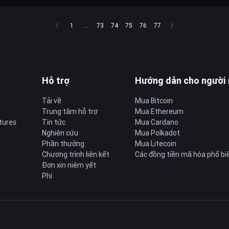
1
...
73
74
75
76
77
Hỗ trợ
Hướng dẫn cho người
Tải về
Mua Bitcoin
Trung tâm hỗ trợ
Mua Ethereum
tures
Tin tức
Mua Cardano
Nghiên cứu
Mua Polkadot
Phần thưởng
Mua Litecoin
Chương trình liên kết
Các đồng tiền mã hóa phổ bi
Đơn xin niêm yết
Phí