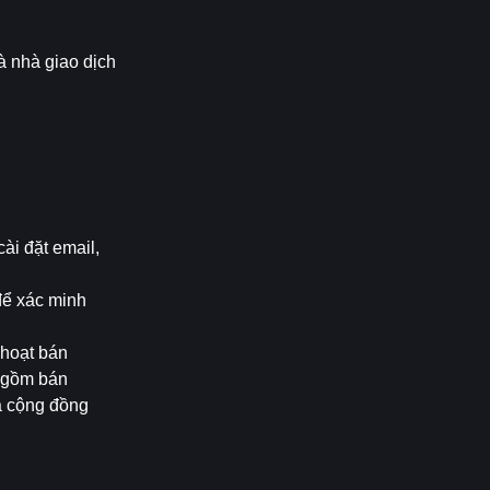
 nhà giao dịch 
ài đặt email, 
để xác minh 
hoạt bán 
 gồm bán 
a cộng đồng 