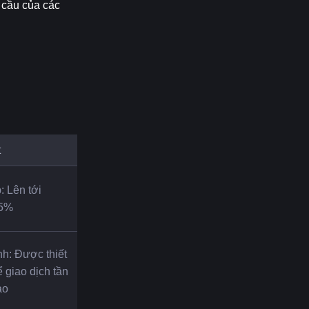
 cầu của các 
t
 Lên tới 
75%
h: Được thiết 
 giao dịch tần 
ao