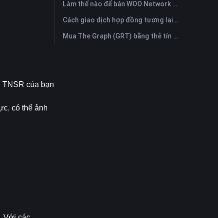
Làm thế nào để bán WOO Network (WOO)? | FameEX
Cách giao dịch hợp đồng tương lai Optimism (OP): Hướng dẫn toàn diện cho người mới bắt đầu
Mua The Graph (GRT) bằng thẻ tín dụng hoặc thẻ ghi nợ ngay lập tức
n TNSR của bạn 
ực, có thể ảnh 
 Với các 