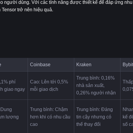
 cho người dùng. Với các tính năng được thiết kế để đáp ứng nhu
 Tensor trở nên hiệu quả.
e
Coinbase
Kraken
Bybi
Trung bình: 0,16% 
,1% phí 
Cao: Lên tới 0,5% 
Thấp:
nhà sản xuất, 
ch giao ngay
mỗi giao dịch
0,0
0,26% người nhận
 Dung 
Trung bình: Chậm 
Trung bình: Đáng 
Nhan
m lượng 
hơn khi có nhu cầu 
tin cậy nhưng có 
kế để
cao
thể thay đổi
số c