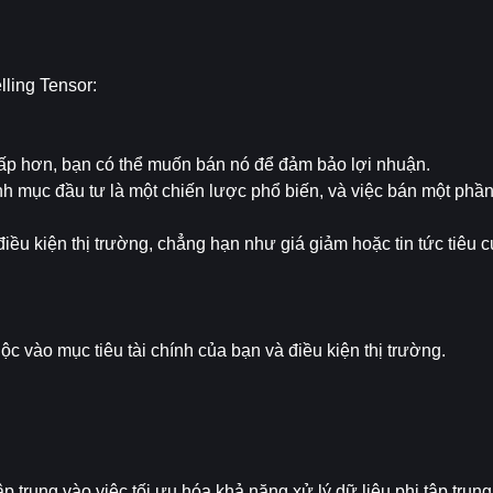
lling Tensor:
hấp hơn, bạn có thể muốn bán nó để đảm bảo lợi nhuận.
h mục đầu tư là một chiến lược phổ biến, và việc bán một phầ
điều kiện thị trường, chẳng hạn như giá giảm hoặc tin tức tiêu c
ộc vào mục tiêu tài chính của bạn và điều kiện thị trường.
 trung vào việc tối ưu hóa khả năng xử lý dữ liệu phi tập trung.