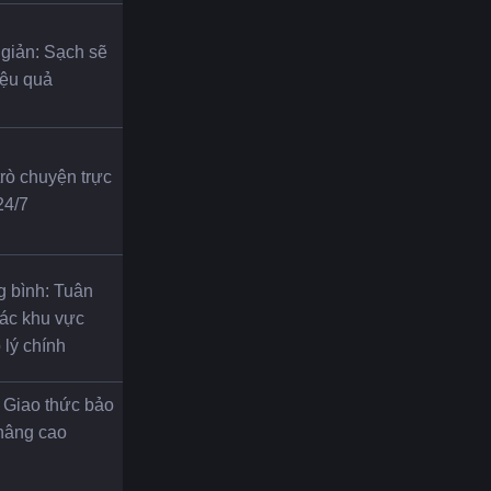
giản: Sạch sẽ 
iệu quả
trò chuyện trực 
24/7
 bình: Tuân 
ác khu vực 
 lý chính
 Giao thức bảo 
nâng cao