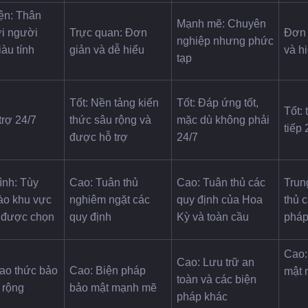
ện: Thân 
Mạnh mẽ: Chuyên 
i người 
Trực quan: Đơn 
Đơn 
nghiệp nhưng phức 
àu tính 
giản và dễ hiểu
và h
tạp
Tốt: Nền tảng kiến ​​
Tốt: Đáp ứng tốt, 
Tốt: 
trợ 24/7
thức sâu rộng và 
mặc dù không phải 
tiếp 
được hỗ trợ
24/7
ình: Tùy 
Cao: Tuân thủ 
Cao: Tuân thủ các 
Trung
ào khu vực 
nghiêm ngặt các 
quy định của Hoa 
thủ c
 được chọn
quy định
Kỳ và toàn cầu
pháp
Cao:
Cao: Lưu trữ an 
ao thức bảo 
Cao: Biện pháp 
mật 
toàn và các biện 
 rộng
bảo mật mạnh mẽ
pháp khác