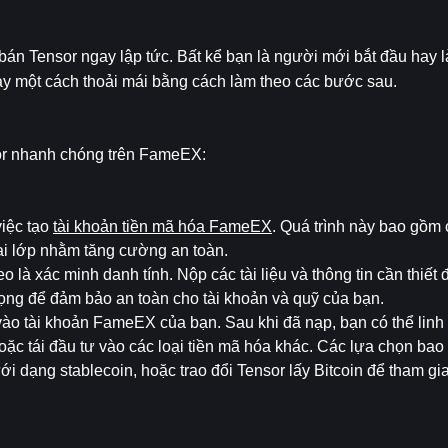
n Tensor ngay lập tức. Bất kể bạn là người mới bắt đầu hay là
này một cách thoải mái bằng cách làm theo các bước sau.
or nhanh chóng trên FameEX:
iệc tạo 
tài khoản tiền mã hóa FameEX
. Quá trình này bao gồm c
ai lớp nhằm tăng cường an toàn.
eo là xác minh danh tính. Nộp các tài liệu và thông tin cần thiết 
trọng để đảm bảo an toàn cho tài khoản và quỹ của bạn.
vào tài khoản FameEX của bạn. Sau khi đã nạp, bạn có thể linh 
oặc tái đầu tư vào các loại tiền mã hóa khác. Các lựa chọn bao
i dạng stablecoin, hoặc trao đổi Tensor lấy Bitcoin để tham gi