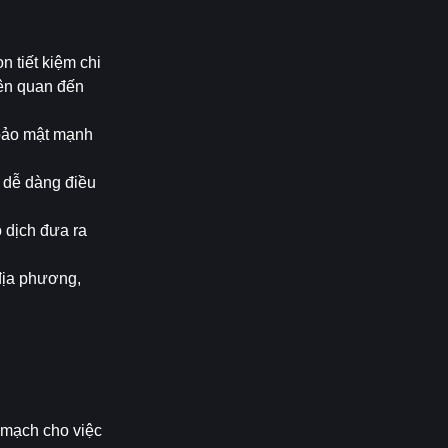
 tiết kiệm chi 
ên quan đến 
bảo mật mạnh 
 dễ dàng điều 
 dịch đưa ra 
địa phương, 
mạch cho việc 