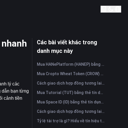
 nhanh
Các bài viết khác trong
danh mục này
Mua HANePlatform (HANEP) bằng thẻ tín dụng hoặc thẻ ghi nợ ngay lập tức
Mua Cropto Wheat Token (CROW) bằng thẻ tín dụng hoặc thẻ ghi nợ ngay lập tức
Cách giao dịch hợp đồng tương lai Ethena (ENA): Hướng dẫn toàn diện cho người mới bắt đầu
h lý các 
 dẫn bạn từng 
Mua Tutorial (TUT) bằng thẻ tín dụng hoặc thẻ ghi nợ ngay lập tức
 cảnh tiền 
Mua Space ID (ID) bằng thẻ tín dụng hoặc thẻ ghi nợ ngay lập tức
Cách giao dịch hợp đồng tương lai Polkadot (DOT): Hướng dẫn toàn diện cho người mới bắt đầu
Tỷ lệ tài trợ là gì? Hiểu về tín hiệu thị trường và những sai lầm thường gặp khi sử dụng nó