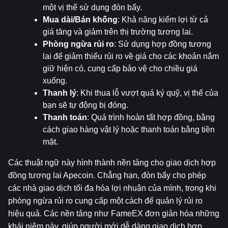
một vị thế sử dụng đòn bẩy.
Mua dài/Bán khống
: Khả năng kiếm lợi từ cả 
giá tăng và giảm trên thị trường tương lai.
Phòng ngừa rủi ro
: Sử dụng hợp đồng tương 
lai để giảm thiểu rủi ro về giá cho các khoản nắm 
giữ hiện có, cung cấp bảo vệ cho chiều giá 
xuống.
Thanh lý
: Khi thua lỗ vượt quá ký quỹ, vị thế của 
bạn sẽ tự động bị đóng.
Thanh toán
: Quá trình hoàn tất hợp đồng, bằng 
cách giao hàng vật lý hoặc thanh toán bằng tiền 
mặt.
Các thuật ngữ này hình thành nền tảng cho giao dịch hợp 
đồng tương lai Apecoin. Chẳng hạn, đòn bẩy cho phép 
các nhà giao dịch tối đa hóa lợi nhuận của mình, trong khi 
phòng ngừa rủi ro cung cấp một cách để quản lý rủi ro 
hiệu quả. Các nền tảng như FameEX đơn giản hóa những 
khái niệm này, giúp người mới dễ dàng giao dịch hợp 