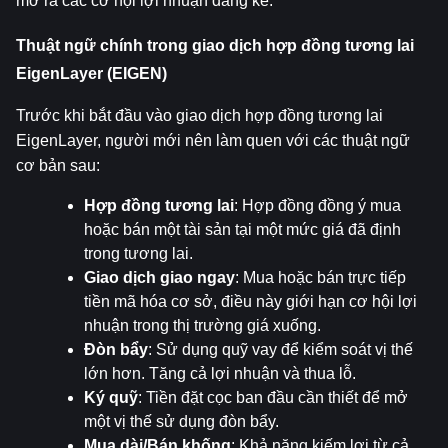
mở ra các cơ hội lợi nhuận đáng kể.
Thuật ngữ chính trong giao dịch hợp đồng tương lai 
EigenLayer (EIGEN)
Trước khi bắt đầu vào giao dịch hợp đồng tương lai 
EigenLayer, người mới nên làm quen với các thuật ngữ 
cơ bản sau:
Hợp đồng tương lai
: Hợp đồng đồng ý mua 
hoặc bán một tài sản tại một mức giá đã định 
trong tương lai.
Giao dịch giao ngay
: Mua hoặc bán trực tiếp 
tiền mã hóa cơ sở, điều này giới hạn cơ hội lợi 
nhuận trong thị trường giá xuống.
Đòn bẩy
: Sử dụng quỹ vay để kiểm soát vị thế 
lớn hơn. Tăng cả lợi nhuận và thua lỗ.
Ký quỹ
: Tiền đặt cọc ban đầu cần thiết để mở 
một vị thế sử dụng đòn bẩy.
Mua dài/Bán khống
: Khả năng kiếm lợi từ cả 