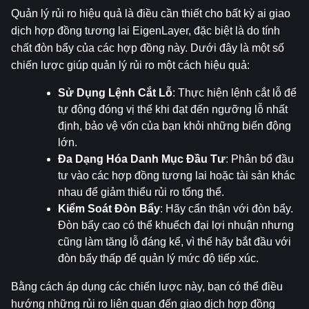
Quản lý rủi ro hiệu quả là điều cần thiết cho bất kỳ ai giao 
dịch hợp đồng tương lai EigenLayer, đặc biệt là do tính 
chất đòn bẩy của các hợp đồng này. Dưới đây là một số 
chiến lược giúp quản lý rủi ro một cách hiệu quả:
Sử Dụng Lệnh Cắt Lỗ
: Thực hiện lệnh cắt lỗ để 
tự động đóng vị thế khi đạt đến ngưỡng lỗ nhất 
định, bảo vệ vốn của bạn khỏi những biến động 
lớn.
Đa Dạng Hóa Danh Mục Đầu Tư
: Phân bổ đầu 
tư vào các hợp đồng tương lai hoặc tài sản khác 
nhau để giảm thiểu rủi ro tổng thể.
Kiểm Soát Đòn Bẩy
: Hãy cẩn thận với đòn bẩy. 
Đòn bẩy cao có thể khuếch đại lợi nhuận nhưng 
cũng làm tăng lỗ đáng kể, vì thế hãy bắt đầu với 
đòn bẩy thấp để quản lý mức độ tiếp xúc.
Bằng cách áp dụng các chiến lược này, bạn có thể điều 
hướng những rủi ro liên quan đến giao dịch hợp đồng 