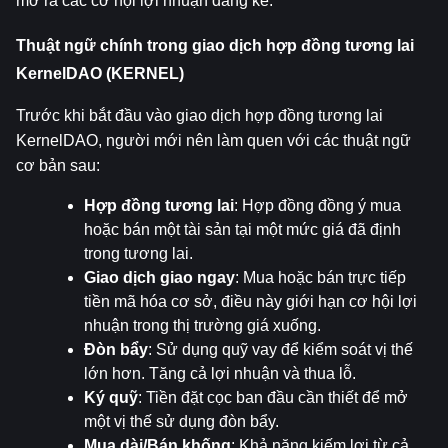
mở ra các cơ hội lợi nhuận đáng kể.
Thuật ngữ chính trong giao dịch hợp đồng tương lai 
KernelDAO (KERNEL)
Trước khi bắt đầu vào giao dịch hợp đồng tương lai 
KernelDAO, người mới nên làm quen với các thuật ngữ 
cơ bản sau:
Hợp đồng tương lai
: Hợp đồng đồng ý mua 
hoặc bán một tài sản tại một mức giá đã định 
trong tương lai.
Giao dịch giao ngay
: Mua hoặc bán trực tiếp 
tiền mã hóa cơ sở, điều này giới hạn cơ hội lợi 
nhuận trong thị trường giá xuống.
Đòn bẩy
: Sử dụng quỹ vay để kiểm soát vị thế 
lớn hơn. Tăng cả lợi nhuận và thua lỗ.
Ký quỹ
: Tiền đặt cọc ban đầu cần thiết để mở 
một vị thế sử dụng đòn bẩy.
Mua dài/Bán khống
: Khả năng kiếm lợi từ cả 