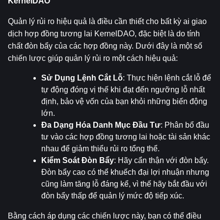
KernelDAO
Quản lý rủi ro hiệu quả là điều cần thiết cho bất kỳ ai giao 
dịch hợp đồng tương lai KernelDAO, đặc biệt là do tính 
chất đòn bẩy của các hợp đồng này. Dưới đây là một số 
chiến lược giúp quản lý rủi ro một cách hiệu quả:
Sử Dụng Lệnh Cắt Lỗ
: Thực hiện lệnh cắt lỗ để 
tự động đóng vị thế khi đạt đến ngưỡng lỗ nhất 
định, bảo vệ vốn của bạn khỏi những biến động 
lớn.
Đa Dạng Hóa Danh Mục Đầu Tư
: Phân bổ đầu 
tư vào các hợp đồng tương lai hoặc tài sản khác 
nhau để giảm thiểu rủi ro tổng thể.
Kiểm Soát Đòn Bẩy
: Hãy cẩn thận với đòn bẩy. 
Đòn bẩy cao có thể khuếch đại lợi nhuận nhưng 
cũng làm tăng lỗ đáng kể, vì thế hãy bắt đầu với 
đòn bẩy thấp để quản lý mức độ tiếp xúc.
Bằng cách áp dụng các chiến lược này, bạn có thể điều 