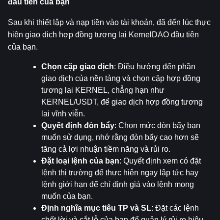
đầu tiên của bạn
Sau khi thiết lập và nạp tiền vào tài khoản, đã đến lúc thực 
hiện giao dịch hợp đồng tương lai KernelDAO đầu tiên 
của bạn.
Chọn cặp giao dịch
: Điều hướng đến phần 
giao dịch của nền tảng và chọn cặp hợp đồng 
tương lai KERNEL, chẳng hạn như 
KERNEL/USDT, để giao dịch hợp đồng tương 
lai vĩnh viễn.
Quyết định đòn bẩy
: Chọn mức đòn bẩy bạn 
muốn sử dụng, nhớ rằng đòn bẩy cao hơn sẽ 
tăng cả lợi nhuận tiềm năng và rủi ro.
Đặt loại lệnh của bạn
: Quyết định xem có đặt 
lệnh thị trường để thực hiện ngay lập tức hay 
lệnh giới hạn để chỉ định giá vào lệnh mong 
muốn của bạn.
Định nghĩa mục tiêu TP và SL
: Đặt các lệnh 
chốt lời và cắt lỗ của bạn để quản lý rủi ro hiệu 