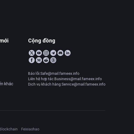
 mới
Cộng đồng
Báo lỗi:Safe@mail.fameex.info
Liên hệ hợp tác:Business@mail.fameex.info
ến khác
Dịch vụ khách hàng:Service@mail.fameex.info
Blockchain
Feixiaohao