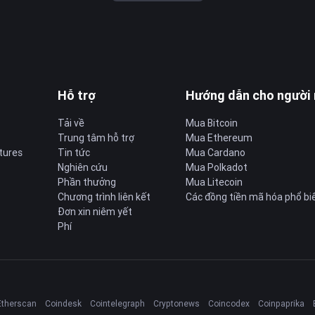
Hỗ trợ
Hướng dẫn cho người
Tải về
Mua Bitcoin
Trung tâm hỗ trợ
Mua Ethereum
tures
Tin tức
Mua Cardano
Nghiên cứu
Mua Polkadot
Phần thưởng
Mua Litecoin
Chương trình liên kết
Các đồng tiền mã hóa phổ bi
Đơn xin niêm yết
Phí
Etherscan
Coindesk
Cointelegraph
Cryptonews
Coincodex
Coinpaprika