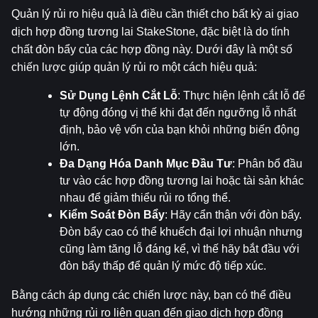
Quản lý rủi ro hiệu quả là điều cần thiết cho bất kỳ ai giao 
dịch hợp đồng tương lai StakeStone, đặc biệt là do tính 
chất đòn bẩy của các hợp đồng này. Dưới đây là một số 
chiến lược giúp quản lý rủi ro một cách hiệu quả:
Sử Dụng Lệnh Cắt Lỗ
: Thực hiện lệnh cắt lỗ để 
tự động đóng vị thế khi đạt đến ngưỡng lỗ nhất 
định, bảo vệ vốn của bạn khỏi những biến động 
lớn.
Đa Dạng Hóa Danh Mục Đầu Tư
: Phân bổ đầu 
tư vào các hợp đồng tương lai hoặc tài sản khác 
nhau để giảm thiểu rủi ro tổng thể.
Kiểm Soát Đòn Bẩy
: Hãy cẩn thận với đòn bẩy. 
Đòn bẩy cao có thể khuếch đại lợi nhuận nhưng 
cũng làm tăng lỗ đáng kể, vì thế hãy bắt đầu với 
đòn bẩy thấp để quản lý mức độ tiếp xúc.
Bằng cách áp dụng các chiến lược này, bạn có thể điều 
hướng những rủi ro liên quan đến giao dịch hợp đồng 