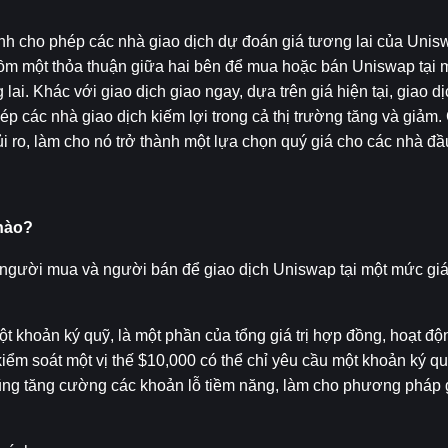
nh cho phép các nhà giao dịch dự đoán giá tương lai của Unis
ồm một thỏa thuận giữa hai bên để mua hoặc bán Uniswap tại m
ai. Khác với giao dịch giao ngay, dựa trên giá hiện tại, giao d
ép các nhà giao dịch kiếm lợi trong cả thị trường tăng và giảm.
i ro, làm cho nó trở thành một lựa chọn quý giá cho các nhà đầ
nào?
 người mua và người bán để giao dịch Uniswap tại một mức giá
t khoản ký quỹ, là một phần của tổng giá trị hợp đồng, hoạt độ
kiểm soát một vị thế $10,000 có thể chỉ yêu cầu một khoản ký qu
ũng tăng cường các khoản lỗ tiềm năng, làm cho phương pháp g