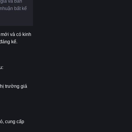
giá và bán 
nhuận bất kể 
mới và có kinh 
đáng kể.
u:
hị trường giá 
ó, cung cấp 