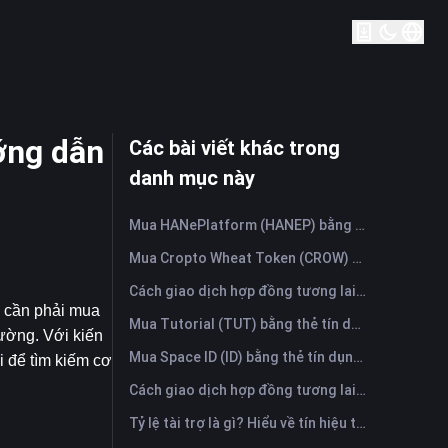
ớng dẫn
Các bài viết khác trong
danh mục này
Mua HANePlatform (HANEP) bằng thẻ tín dụng hoặc thẻ ghi nợ ngay lập tức
Mua Cropto Wheat Token (CROW) bằng thẻ tín dụng hoặc thẻ ghi nợ ngay lập tức
Cách giao dịch hợp đồng tương lai Ethena (ENA): Hướng dẫn toàn diện cho người mới bắt đầu
 cần phải mua 
Mua Tutorial (TUT) bằng thẻ tín dụng hoặc thẻ ghi nợ ngay lập tức
ường. Với kiến 
Mua Space ID (ID) bằng thẻ tín dụng hoặc thẻ ghi nợ ngay lập tức
 để tìm kiếm cơ 
Cách giao dịch hợp đồng tương lai Polkadot (DOT): Hướng dẫn toàn diện cho người mới bắt đầu
Tỷ lệ tài trợ là gì? Hiểu về tín hiệu thị trường và những sai lầm thường gặp khi sử dụng nó