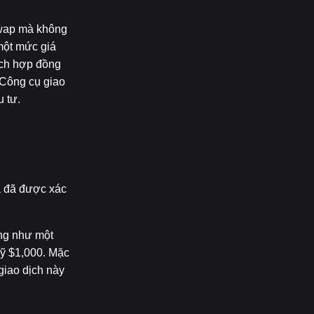
wap mà không 
ột mức giá 
ịch hợp đồng 
 Công cụ giao 
u tư.
 đã được xác 
ng như một 
ỹ $1,000. Mặc 
iao dịch này 