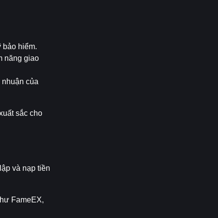
ỹ bảo hiểm.
m năng giao 
 nhuận của 
uất sắc cho 
ập và nạp tiền 
 như FameEX, 