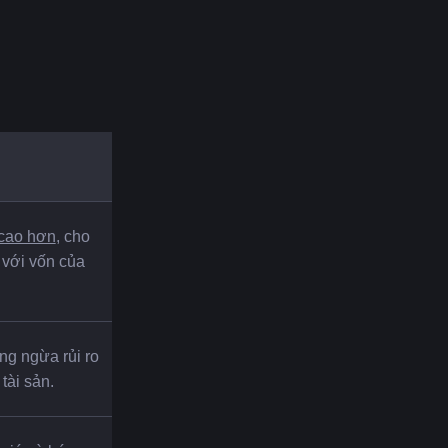
cao hơn
, cho 
với vốn của 
g ngừa rủi ro 
tài sản.