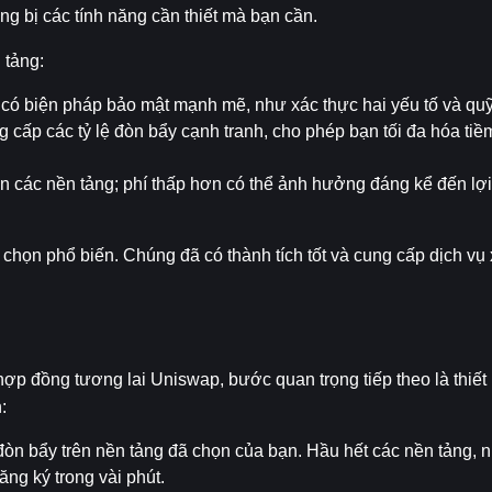
ng bị các tính năng cần thiết mà bạn cần.
 tảng:
h có biện pháp bảo mật mạnh mẽ, như xác thực hai yếu tố và qu
 cấp các tỷ lệ đòn bẩy cạnh tranh, cho phép bạn tối đa hóa tiề
rên các nền tảng; phí thấp hơn có thể ảnh hưởng đáng kể đến lợi
ọn phổ biến. Chúng đã có thành tích tốt và cung cấp dịch vụ x
p đồng tương lai Uniswap, bước quan trọng tiếp theo là thiết l
:
i đòn bẩy trên nền tảng đã chọn của bạn. Hầu hết các nền tảng,
ng ký trong vài phút.