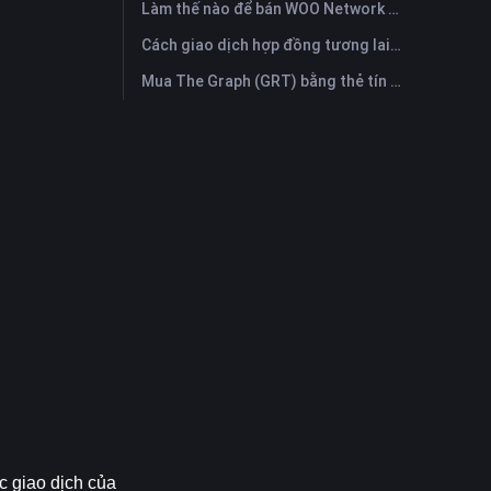
Làm thế nào để bán WOO Network (WOO)? | FameEX
Cách giao dịch hợp đồng tương lai Optimism (OP): Hướng dẫn toàn diện cho người mới bắt đầu
Mua The Graph (GRT) bằng thẻ tín dụng hoặc thẻ ghi nợ ngay lập tức
 giao dịch của 