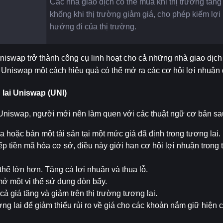
Các nhà giao dịch có thể mua khi thị trường tăng 
khống khi thị trường giảm giá, cho phép kiếm lợi 
hướng đi của thị trường.
iswap trở thành công cụ linh hoạt cho cả những nhà giao dịch 
 Uniswap một cách hiệu quả có thể mở ra các cơ hội lợi nhuận 
lai Uniswap (UNI)
 Uniswap, người mới nên làm quen với các thuật ngữ cơ bản sa
 hoặc bán một tài sản tại một mức giá đã định trong tương lai.
ếp tiền mã hóa cơ sở, điều này giới hạn cơ hội lợi nhuận trong t
thế lớn hơn. Tăng cả lợi nhuận và thua lỗ.
 mở một vị thế sử dụng đòn bẩy.
cả giá tăng và giảm trên thị trường tương lai.
g lai để giảm thiểu rủi ro về giá cho các khoản nắm giữ hiện c