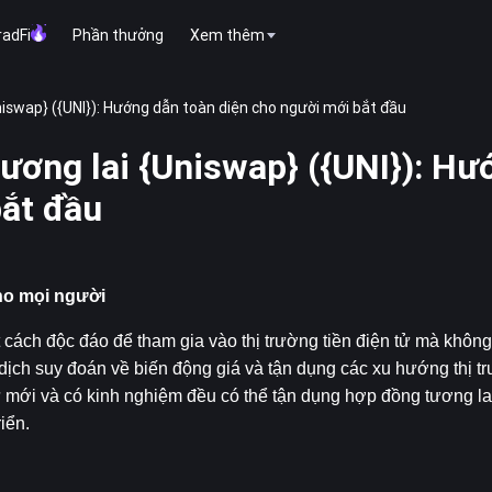
radFi
Phần thưởng
Xem thêm
niswap} ({UNI}): Hướng dẫn toàn diện cho người mới bắt đầu
ương lai {Uniswap} ({UNI}): Hư
bắt đầu
ho mọi người
cách độc đáo để tham gia vào thị trường tiền điện tử mà không
 dịch suy đoán về biến động giá và tận dụng các xu hướng thị tr
ư mới và có kinh nghiệm đều có thể tận dụng hợp đồng tương lai
iển.