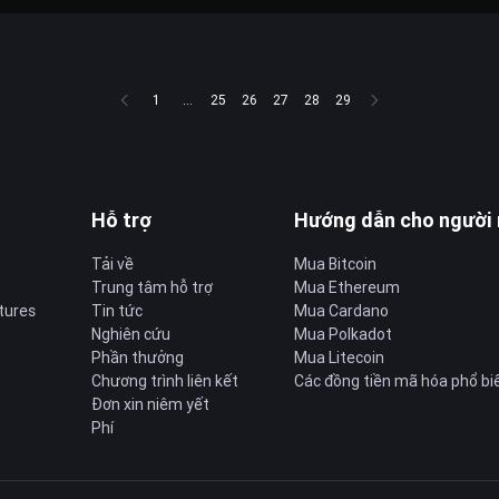
1
...
25
26
27
28
29
Hỗ trợ
Hướng dẫn cho người
Tải về
Mua Bitcoin
Trung tâm hỗ trợ
Mua Ethereum
tures
Tin tức
Mua Cardano
Nghiên cứu
Mua Polkadot
Phần thưởng
Mua Litecoin
Chương trình liên kết
Các đồng tiền mã hóa phổ bi
Đơn xin niêm yết
Phí