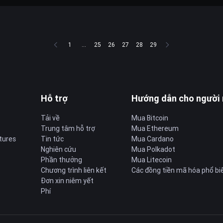
1
...
25
26
27
28
29
Hỗ trợ
Hướng dẫn cho người
Tải về
Mua Bitcoin
Trung tâm hỗ trợ
Mua Ethereum
tures
Tin tức
Mua Cardano
Nghiên cứu
Mua Polkadot
Phần thưởng
Mua Litecoin
Chương trình liên kết
Các đồng tiền mã hóa phổ bi
Đơn xin niêm yết
Phí