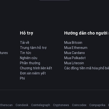
Hỗ trợ
Hướng dẫn cho người
Tải về
Mua Bitcoin
Trung tâm hỗ trợ
Mua Ethereum
tures
Tin tức
Mua Cardano
Nghiên cứu
Mua Polkadot
Phần thưởng
Mua Litecoin
Chương trình liên kết
Các đồng tiền mã hóa phổ bi
Đơn xin niêm yết
Phí
Etherscan
Coindesk
Cointelegraph
Cryptonews
Coincodex
Coinpaprika