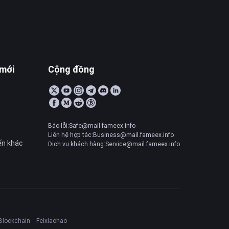
 mới
Cộng đồng
Báo lỗi:Safe@mail.fameex.info
Liên hệ hợp tác:Business@mail.fameex.info
ến khác
Dịch vụ khách hàng:Service@mail.fameex.info
Blockchain
Feixiaohao