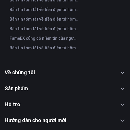
Bản tin tóm tắt về tiền điện tử hôm nay trên FameEX | Ngày 3 tháng 8 năm 2026
Bản tin tóm tắt về tiền điện tử hôm nay trên FameEX | Ngày 31 tháng 7 năm 2026
Bản tin tóm tắt về tiền điện tử hôm nay trên FameEX | Ngày 30 tháng 7 năm 2026
Bản tin tóm tắt về tiền điện tử hôm nay trên FameEX | Ngày 29 tháng 7 năm 2026
FameEX củng cố niềm tin của người dùng thông qua tám năm hoạt động ổn định và tăng trưởng toàn cầu
Bản tin tóm tắt về tiền điện tử hôm nay trên FameEX | Ngày 28 tháng 7 năm 2026
Về chúng tôi
Sản phẩm
Hỗ trợ
Hướng dẫn cho người mới