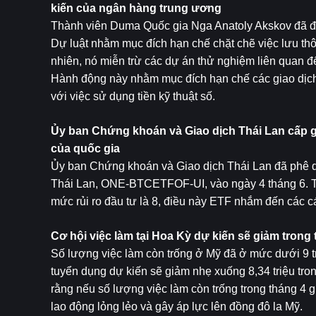
kiến ​​của ngân hàng trung ương
Thành viên Duma Quốc gia Nga Anatoly Akskov đã đưa 
Dự luật nhằm mục đích hạn chế chặt chẽ việc lưu thôn
nhiên, nó miễn trừ các dự án thử nghiệm liên quan đ
Hành động này nhằm mục đích hạn chế các giao dịch
với việc sử dụng tiền kỹ thuật số.
Ủy ban Chứng khoán và Giao dịch Thái Lan cấp giấ
của quốc gia
Ủy ban Chứng khoán và Giao dịch Thái Lan đã phê d
Thái Lan, ONE-BTCETFOF-UI, vào ngày 4 tháng 6. Th
mức rủi ro đầu tư là 8, điều này ETF nhắm đến các c
Cơ hội việc làm tại Hoa Kỳ dự kiến ​​​​sẽ giảm tron
Số lượng việc làm còn trống ở Mỹ đã ở mức dưới 9 triệ
tuyển dụng dự kiến ​​sẽ giảm nhẹ xuống 8,34 triệu tro
rằng nếu số lượng việc làm còn trống trong tháng 4 gi
lao động lỏng lẻo và gây áp lực lên đồng đô la Mỹ.