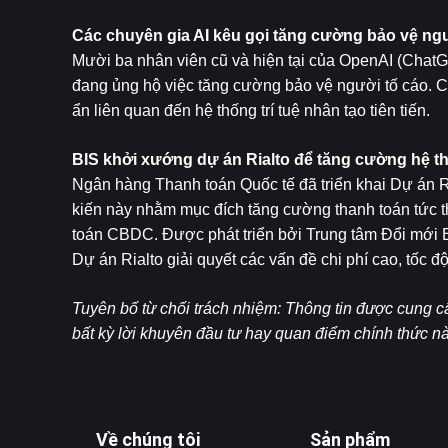
Các chuyên gia AI kêu gọi tăng cường bảo vệ ngư
Mười ba nhân viên cũ và hiện tại của OpenAI (ChatG
đang ủng hộ việc tăng cường bảo vệ người tố cáo. 
ẩn liên quan đến hệ thống trí tuệ nhân tạo tiên tiến.
BIS khởi xướng dự án Rialto để tăng cường hệ th
Ngân hàng Thanh toán Quốc tế đã triển khai Dự án Ria
kiến ​​này nhằm mục đích tăng cường thanh toán tức 
toán CBDC. Được phát triển bởi Trung tâm Đổi mới B
Dự án Rialto giải quyết các vấn đề chi phí cao, tốc đ
Tuyên bố từ chối trách nhiệm: Thông tin được cung c
bất kỳ lời khuyên đầu tư hay quan điểm chính thức 
Về chúng tôi
Sản phẩm