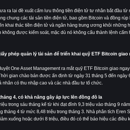
ra lại đề xuất cấm lưu thông tiền điện tử tư nhân bắt đầu từ n
g chung các tài sản tiền điện tử, bao gồm Bitcoin và đồng rúp k
ến khai thác tiền điện tử và ngân hàng trung ương khỏi những h
 không được kiểm soát, mặc dù nó không cấu thành lệnh cấm h
y phép quản lý tài sản để triển khai quỹ ETF Bitcoin giao n
uyệt One Asset Management ra mắt quỹ ETF Bitcoin giao ngay đ
ời gian chào bán được ấn định từ ngày 31 tháng 5 đến ngày 6 
á nhân có thu nhập cao và các nhà đầu tư tổ chức.
g tháng 4, có khả năng gây áp lực lên đồng đô la
u trong sáu tháng kể từ khi đạt đỉnh 9,3 triệu vào tháng 9 năm n
ng tháng 4 từ mức 8,48 triệu trong tháng 3. Nhà phân tích Eren 
ảm xuống hoặc dưới 8 triệu, điều đó có thể báo hiệu các điều ki