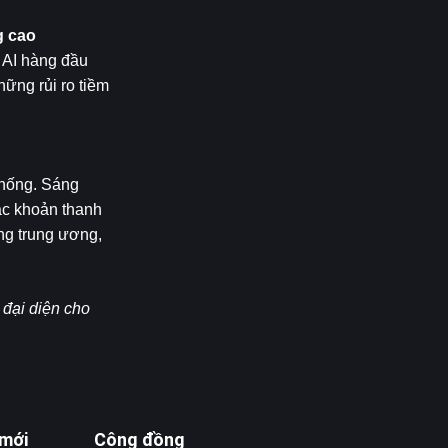
g cao
AI hàng đầu 
ng rủi ro tiềm 
hống. Sáng 
c khoản thanh 
g trung ương, 
đại diện cho 
 mới
Cộng đồng