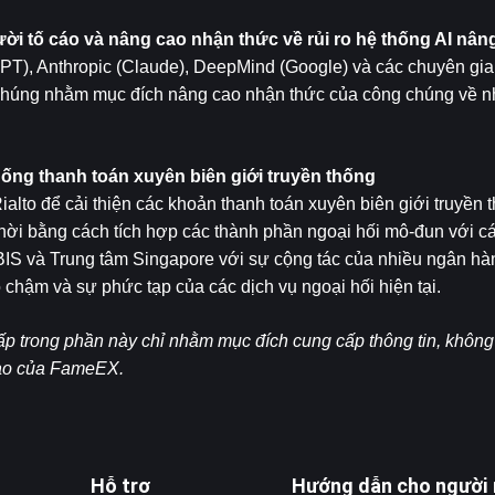
ời tố cáo và nâng cao nhận thức về rủi ro hệ thống AI nân
PT), Anthropic (Claude), DeepMind (Google) và các chuyên gia 
Chúng nhằm mục đích nâng cao nhận thức của công chúng về nhữ
ống thanh toán xuyên biên giới truyền thống
lto để cải thiện các khoản thanh toán xuyên biên giới truyền t
thời bằng cách tích hợp các thành phần ngoại hối mô-đun với cá
IS và Trung tâm Singapore với sự cộng tác của nhiều ngân hàn
ộ chậm và sự phức tạp của các dịch vụ ngoại hối hiện tại.
ấp trong phần này chỉ nhằm mục đích cung cấp thông tin, không 
nào của FameEX.
Hỗ trợ
Hướng dẫn cho người