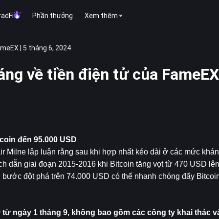
radFi
Phần thưởng
Xem thêm
ameEX | 5 tháng 6, 2024
sáng về tiền điện tử của FameEX
tcoin
 đến 95.000 USD
Milne lập luận rằng sau khi hợp nhất kéo dài ở các mức kháng
ch dẫn giai đoạn 2015-2016 khi Bitcoin tăng vọt từ 470 USD lê
g bước đột phá trên 74.000 USD có thể nhanh chóng đẩy Bitcoin
ử từ ngày 1 tháng 9, không bao gồm các công ty khai thác v