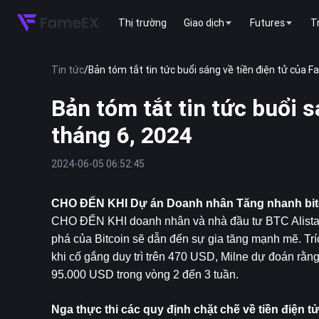
Thị trường
Giao dịch
Futures
T
Tin tức
/
Bản tóm tắt tin tức buổi sáng về tiền điện tử của F
Bản tóm tắt tin tức buổi 
tháng 6, 2024
2024-06-05 06:52:45
CHO ĐẾN KHI Dự án Doanh nhân Tăng nhanh 
bi
CHO ĐẾN KHI doanh nhân và nhà đầu tư BTC Alistair 
phá của Bitcoin sẽ dẫn đến sự gia tăng mạnh mẽ. Trí
khi cố gắng duy trì trên 470 USD, Milne dự đoán rằn
95.000 USD trong vòng 2 đến 3 tuần.
Nga thực thi các quy định chặt chẽ về tiền điện t