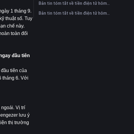
Bản tin tóm tắt về tiền điện tử hôm nay trên FameEX | Ngày 28 tháng 7 năm 2026
gày 1 tháng 9. 
Bản tin tóm tắt về tiền điện tử hôm nay trên FameEX | Ngày 27 tháng 7 năm 2026
ỹ thuật số. Tuy 
ạn chế này. 
oàn toàn đối 
gay đầu tiên 
ầu tiên của 
tháng 6. Với 
goái. Vị trí 
Sengezer lưu ý 
ện thị trường 