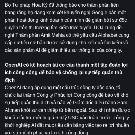
Bộ Tư pháp Hoa Kỳ đã thông báo cho thẩm phán liên 
bang rằng họ đang xem xét khuyến nghị Google bán một 
phần hoạt động kinh doanh của mình để giảm bớt sự độc 
quyền trên thị trường tìm kiếm trực tuyến. DOJ cũng đề 
nghị Thẩm phán Amit Mehta có thể yêu cầu Alphabet cung 
cấp dữ liệu cơ bản được sử dụng cho kết quả tìm kiếm và 
các sản phẩm AI để giảm thiểu sự thống trị của công ty.
OpenAI có kế hoạch tái cơ cấu thành một tập đoàn lợi 
ích công cộng để bảo vệ chống lại sự tiếp quản thù 
địch
OpenAI đang áp dụng một cấu trúc công ty độc đáo, tổ 
chức lại thành Công ty Phúc lợi Công cộng để bảo vệ khỏi 
sự tiếp quản thù địch và bảo vệ Giám đốc điều hành Sam 
Altman khỏi sự can thiệp từ bên ngoài. Sau khi nhận được 
khoản tài trợ mới trị giá 6,6 tỷ USD vào tuần trước, công ty 
khởi nghiệp AI đặt mục tiêu cân bằng việc tạo ra lợi nhuận 
với sứ mệnh phục vụ lợi ích cộng đồng.