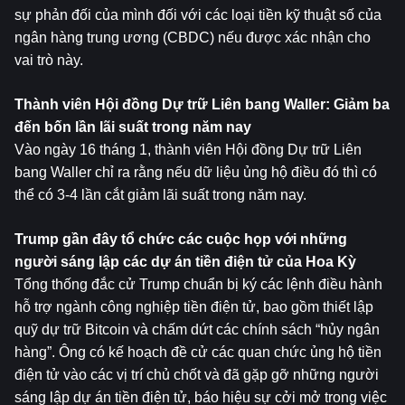
sự phản đối của mình đối với các loại tiền kỹ thuật số của 
ngân hàng trung ương (CBDC) nếu được xác nhận cho 
vai trò này.
Thành viên Hội đồng Dự trữ Liên bang Waller: Giảm ba 
đến bốn lần lãi suất trong năm nay
Vào ngày 16 tháng 1, thành viên Hội đồng Dự trữ Liên 
bang Waller chỉ ra rằng nếu dữ liệu ủng hộ điều đó thì có 
thể có 3-4 lần cắt giảm lãi suất trong năm nay.
Trump gần đây tổ chức các cuộc họp với những 
người sáng lập các dự án tiền điện tử của Hoa Kỳ
Tổng thống đắc cử Trump chuẩn bị ký các lệnh điều hành 
hỗ trợ ngành công nghiệp tiền điện tử, bao gồm thiết lập 
quỹ dự trữ Bitcoin và chấm dứt các chính sách “hủy ngân 
hàng”. Ông có kế hoạch đề cử các quan chức ủng hộ tiền 
điện tử vào các vị trí chủ chốt và đã gặp gỡ những người 
sáng lập dự án tiền điện tử, báo hiệu sự cởi mở trong việc 