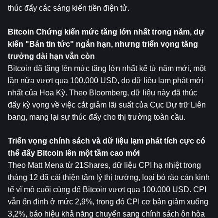
thúc đẩy các sáng kiến ​​​​tiền điện tử.
Bitcoin
 Chứng kiến ​​mức tăng lớn nhất trong năm, dự 
kiến ​​"Bán tin tức" ngắn hạn, nhưng triển vọng tăng 
trưởng dài hạn vẫn còn
Bitcoin đã tăng lên mức tăng lớn nhất kể từ năm mới, một 
lần nữa vượt qua 100.000 USD, do dữ liệu lạm phát mới 
nhất của Hoa Kỳ. Theo Bloomberg, dữ liệu này đã thúc 
đẩy kỳ vọng về việc cắt giảm lãi suất của Cục Dự trữ Liên 
bang, mang lại sự thúc đẩy cho thị trường toàn cầu.
Triển vọng chính sách và dữ liệu lạm phát tích cực có 
thể đẩy Bitcoin lên một tầm cao mới
Theo Matt Mena từ 21Shares, dữ liệu CPI hạ nhiệt trong 
tháng 12 đã cải thiện tâm lý thị trường, loại bỏ rào cản kinh 
tế vĩ mô cuối cùng để Bitcoin vượt qua 100.000 USD. CPI 
vẫn ổn định ở mức 2,9%, trong đó CPI cơ bản giảm xuống 
3,2%, báo hiệu khả năng chuyển sang chính sách ôn hòa 