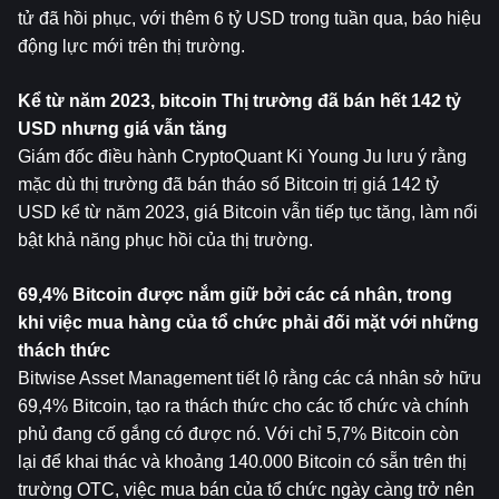
tử đã hồi phục, với thêm 6 tỷ USD trong tuần qua, báo hiệu 
động lực mới trên thị trường.
Kể từ năm 2023, 
bitcoin
 Thị trường đã bán hết 142 tỷ 
USD nhưng giá vẫn tăng
Giám đốc điều hành CryptoQuant Ki Young Ju lưu ý rằng 
mặc dù thị trường đã bán tháo số Bitcoin trị giá 142 tỷ 
USD kể từ năm 2023, giá Bitcoin vẫn tiếp tục tăng, làm nổi 
bật khả năng phục hồi của thị trường.
69,4% Bitcoin được nắm giữ bởi các cá nhân, trong 
khi việc mua hàng của tổ chức phải đối mặt với những 
thách thức
Bitwise Asset Management tiết lộ rằng các cá nhân sở hữu 
69,4% Bitcoin, tạo ra thách thức cho các tổ chức và chính 
phủ đang cố gắng có được nó. Với chỉ 5,7% Bitcoin còn 
lại để khai thác và khoảng 140.000 Bitcoin có sẵn trên thị 
trường OTC, việc mua bán của tổ chức ngày càng trở nên 