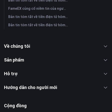
Bản tin tóm tắt về tiền điện tử hôm nay trên FameEX | Ngày 29 tháng 7 năm 2026
FameEX củng cố niềm tin của người dùng thông qua tám năm hoạt động ổn định và tăng trưởng toàn cầu
Bản tin tóm tắt về tiền điện tử hôm nay trên FameEX | Ngày 28 tháng 7 năm 2026
Bản tin tóm tắt về tiền điện tử hôm nay trên FameEX | Ngày 27 tháng 7 năm 2026
Về chúng tôi
Sản phẩm
Hỗ trợ
Hướng dẫn cho người mới
Cộng đồng