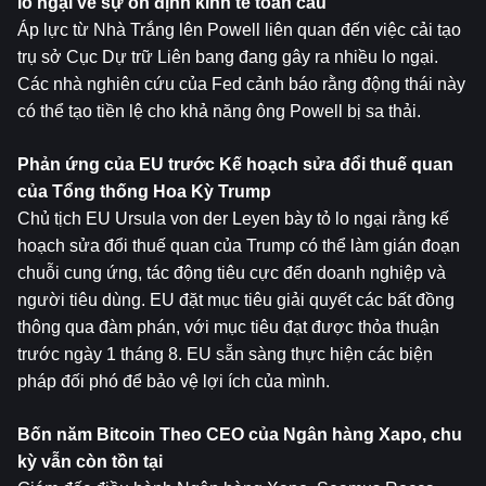
lo ngại về sự ổn định kinh tế toàn cầu
Áp lực từ Nhà Trắng lên Powell liên quan đến việc cải tạo 
trụ sở Cục Dự trữ Liên bang đang gây ra nhiều lo ngại. 
Các nhà nghiên cứu của Fed cảnh báo rằng động thái này 
có thể tạo tiền lệ cho khả năng ông Powell bị sa thải.
Phản ứng của EU trước Kế hoạch sửa đổi thuế quan 
của Tổng thống Hoa Kỳ Trump
Chủ tịch EU Ursula von der Leyen bày tỏ lo ngại rằng kế 
hoạch sửa đổi thuế quan của Trump có thể làm gián đoạn 
chuỗi cung ứng, tác động tiêu cực đến doanh nghiệp và 
người tiêu dùng. EU đặt mục tiêu giải quyết các bất đồng 
thông qua đàm phán, với mục tiêu đạt được thỏa thuận 
trước ngày 1 tháng 8. EU sẵn sàng thực hiện các biện 
pháp đối phó để bảo vệ lợi ích của mình.
Bốn năm 
Bitcoin
 Theo CEO của Ngân hàng Xapo, chu 
kỳ vẫn còn tồn tại