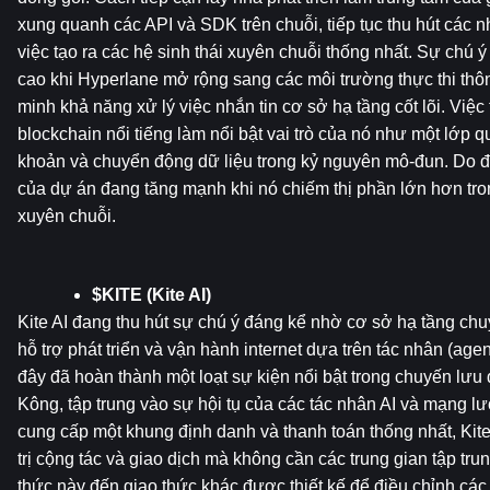
xung quanh các API và SDK trên chuỗi, tiếp tục thu hút các nhà
việc tạo ra các hệ sinh thái xuyên chuỗi thống nhất. Sự chú ý
cao khi Hyperlane mở rộng sang các môi trường thực thi thô
minh khả năng xử lý việc nhắn tin cơ sở hạ tầng cốt lõi. Việc 
blockchain nổi tiếng làm nổi bật vai trò của nó như một lớp qu
khoản và chuyển động dữ liệu trong kỷ nguyên mô-đun. Do đó
của dự án đang tăng mạnh khi nó chiếm thị phần lớn hơn trong
xuyên chuỗi.
$KITE (Kite AI)
Kite AI đang thu hút sự chú ý đáng kể nhờ cơ sở hạ tầng chu
hỗ trợ phát triển và vận hành internet dựa trên tác nhân (agent
đây đã hoàn thành một loạt sự kiện nổi bật trong chuyến lưu 
Kông, tập trung vào sự hội tụ của các tác nhân AI và mạng lướ
cung cấp một khung định danh và thanh toán thống nhất, Kite
trị cộng tác và giao dịch mà không cần các trung gian tập trun
thức này đến giao thức khác được thiết kế để điều chỉnh các 