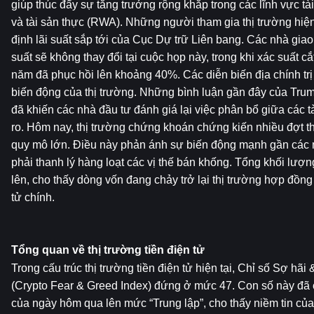
giúp thúc đẩy sự tăng trưởng rộng khắp trong các lĩnh vực tài 
và tài sản thực (RWA). Những người tham gia thị trường hiện
định lãi suất sắp tới của Cục Dự trữ Liên bang. Các nhà giao 
suất sẽ không thay đổi tại cuộc họp này, trong khi xác suất cắt
năm đã phục hồi lên khoảng 40%. Các diễn biến địa chính tr
biến động của thị trường. Những bình luận gần đây của Trum
đã khiến các nhà đầu tư đánh giá lại việc phân bổ giữa các tài
ro. Hôm nay, thị trường chứng khoán chứng kiến ​​nhiều đợt th
quy mô lớn. Điều này phản ánh sự biến động mạnh gần các 
phải thanh lý hàng loạt các vị thế bán khống. Tổng khối lượ
lên, cho thấy dòng vốn đang chảy trở lại thị trường hợp đồng đ
tử chính.
Tổng quan về thị trường tiền điện tử
Trong cấu trúc thị trường tiền điện tử hiện tại, Chỉ số Sợ hãi 
(Crypto Fear & Greed Index) đứng ở mức 47. Con số này đã cả
của ngày hôm qua lên mức “Trung lập”, cho thấy niềm tin củ