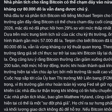
Nhà phân tích cho rằng Bitcoin có thể chạm đáy vào nửa
kháng cự 80.000 đô la vẫn đang được chú ý.
Nhà đầu tư và phân tích Bitcoin nổi tiếng Michael Terpin cho b
trường gần đây rằng Bitcoin có thể chưa chạm đáy cuối cùng
2026, mặc dù nó đã phục hồi hơn 29% so với mức thấp nhất t
Dựa trên mức trung bình lịch sử của các chu kỳ thị trường, ôn
hình thành gần mức 57.000 đô la. Terpin cho biết Bitcoin đã 
80.000 đô la, vẫn là vùng kháng cự kỹ thuật quan trọng. Theo
trường tăng giá sẽ chỉ thực sự trở lại sau khi Bitcoin lấy lại
la. Ông cũng lưu ý rằng Bitcoin thường cần giảm xuống dưới
200 tuần, một mức hỗ trợ động, trước khi hoàn thành quá trìn
trường hiện tại vẫn chịu áp lực bởi môi trường lãi suất cao và 
Cuộc họp sắp tới của Ủy ban Thị trường Mở Liên bang (FOMC
trọng, vì thị trường gần như hoàn toàn kỳ vọng Fed sẽ giữ ngu
khiến các nhà đầu tư thận trọng khi không có tín hiệu chuyển
Các nhà phân tích khác, bao gồm Matthew Hyland, cũng cảnh
hiện tại có thể là một "sự đột phá giả". Họ chỉ ra sự hưng phấ
và khối lượng giao dịch không đủ để hỗ trợ. Nếu Bitcoin khô