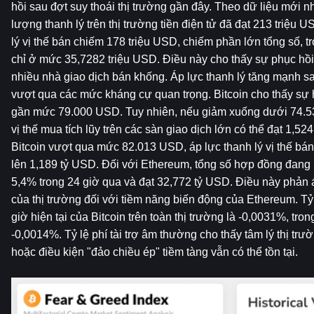
hồi sau đợt suy thoái thị trường gần đây. Theo dữ liệu mới nhất
lượng thanh lý trên thị trường tiền điện tử đã đạt 213 triệu 
lý vị thế bán chiếm 178 triệu USD, chiếm phần lớn tổng số, tro
chỉ ở mức 35,7282 triệu USD. Điều này cho thấy sự phục hồi
nhiều nhà giao dịch bán khống. Áp lực thanh lý tăng mạnh sa
vượt qua các mức kháng cự quan trọng. Bitcoin cho thấy sự 
gần mức 79.000 USD. Tuy nhiên, nếu giảm xuống dưới 74.53
vị thế mua tích lũy trên các sàn giao dịch lớn có thể đạt 1,52
Bitcoin vượt qua mức 82.013 USD, áp lực thanh lý vị thế bá
lên 1,189 tỷ USD. Đối với Ethereum, tổng số hợp đồng đang m
5,4% trong 24 giờ qua và đạt 32,772 tỷ USD. Điều này phản
của thị trường đối với tiềm năng biến động của Ethereum. Tỷ lệ
giờ hiện tại của Bitcoin trên toàn thị trường là -0,0031%, tron
-0,0014%. Tỷ lệ phí tài trợ âm thường cho thấy tâm lý thị trườ
hoặc điều kiện "đảo chiều ép" tiềm tàng vẫn có thể tồn tại.