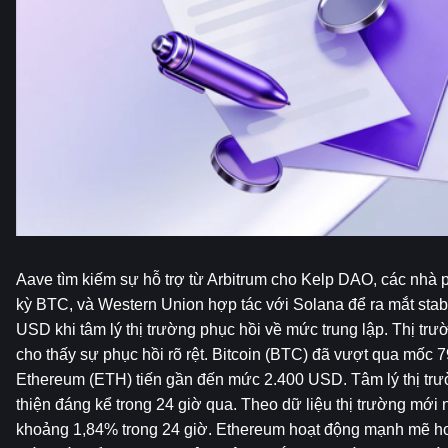
Aave tìm kiếm sự hỗ trợ từ Arbitrum cho Kelp DAO, các nhà ph
kỳ BTC, và Western Union hợp tác với Solana để ra mắt stab
USD khi tâm lý thị trường phục hồi về mức trung lập. Thị trườ
cho thấy sự phục hồi rõ rệt. Bitcoin (BTC) đã vượt qua mốc 7
Ethereum (ETH) tiến gần đến mức 2.400 USD. Tâm lý thị trườ
thiện đáng kể trong 24 giờ qua. Theo dữ liệu thị trường mới nh
khoảng 1,84% trong 24 giờ. Ethereum hoạt động mạnh mẽ hơ