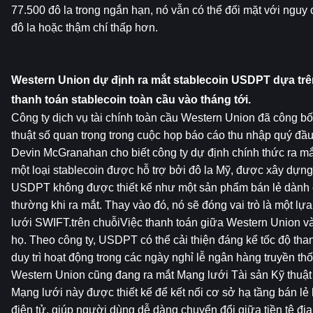
77.500 đô la trong ngắn hạn, nó vẫn có thể đối mặt với ngu
đô la hoặc thậm chí thấp hơn.
Western Union dự định ra mắt stablecoin USDPT dựa trên
thanh toán stablecoin toàn cầu vào tháng tới.
Công ty dịch vụ tài chính toàn cầu Western Union đã công bố mộ
thuật số quan trọng trong cuộc họp báo cáo thu nhập quý đầu
Devin McGranahan cho biết công ty dự định chính thức ra mắ
một loại stablecoin được hỗ trợ bởi đô la Mỹ, được xây dựng 
USDPT không được thiết kế như một sản phẩm bán lẻ dành c
thường khi ra mắt. Thay vào đó, nó sẽ đóng vai trò là một lự
lưới SWIFT.trên chuỗiViệc thanh toán giữa Western Union và 
họ. Theo công ty, USDPT có thể cải thiện đáng kể tốc độ than
duy trì hoạt động trong các ngày nghỉ lễ ngân hàng truyền thố
Western Union cũng đang ra mắt Mạng lưới Tài sản Kỹ thuật 
Mạng lưới này được thiết kế để kết nối cơ sở hạ tầng bán lẻ h
điện tử, giúp người dùng dễ dàng chuyển đổi giữa tiền tệ địa