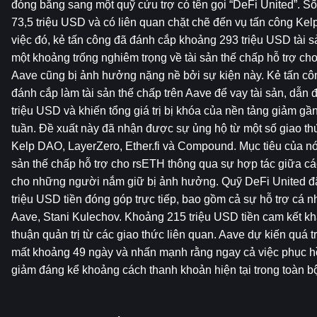
đóng băng sang một quỹ cứu trợ có tên gọi “DeFi United”. Số t
73,5 triệu USD và có liên quan chặt chẽ đến vụ tấn công Kel
việc đó, kẻ tấn công đã đánh cắp khoảng 293 triệu USD tài sản
một khoảng trống nghiêm trọng về tài sản thế chấp hỗ trợ ch
Aave cũng bị ảnh hưởng nặng nề bởi sự kiện này. Kẻ tấn cô
đánh cắp làm tài sản thế chấp trên Aave để vay tài sản, dẫn
triệu USD và khiến tổng giá trị bị khóa của nền tảng giảm gần
tuần. Đề xuất này đã nhận được sự ủng hộ từ một số giao th
Kelp DAO, LayerZero, Ether.fi và Compound. Mục tiêu của nó 
sản thế chấp hỗ trợ cho rsETH thông qua sự hợp tác giữa các
cho những người nắm giữ bị ảnh hưởng. Quỹ DeFi United đ
triệu USD tiền đóng góp trực tiếp, bao gồm cả sự hỗ trợ cá n
Aave, Stani Kulechov. Khoảng 215 triệu USD tiền cam kết k
thuận quản trị từ các giao thức liên quan. Aave dự kiến ​​quá t
mất khoảng 49 ngày và nhấn mạnh rằng ngay cả việc phục hồ
giảm đáng kể khoảng cách thanh khoản hiện tại trong toàn bộ