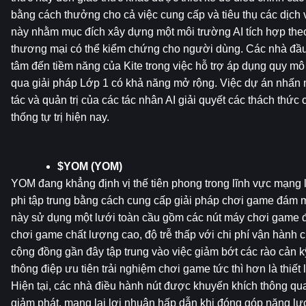
bằng cách thưởng cho cả việc cung cấp và tiêu thụ các dịch v
này nhằm mục đích xây dựng một môi trường AI tích hợp theo c
thương mại có thể kiểm chứng cho người dùng. Các nhà đầu
tâm đến tiềm năng của Kite trong việc hỗ trợ áp dụng quy mô 
qua giải pháp Lớp 1 có khả năng mở rộng. Việc dự án nhấn
tác và quản trị của các tác nhân AI giải quyết các thách thức 
thống tự trị hiện nay.
$YOM (YOM)
YOM đang khẳng định vị thế tiên phong trong lĩnh vực mạng lư
phi tập trung bằng cách cung cấp giải pháp chơi game đám m
này sử dụng một lưới toàn cầu gồm các nút máy chơi game đ
chơi game chất lượng cao, độ trễ thấp với chi phí vận hành cự
cộng đồng gần đây tập trung vào việc giảm bớt các rào cản kỹ
thông điệp ưu tiên trải nghiệm chơi game tức thì hơn là thiết
Hiện tại, các nhà điều hành nút được khuyến khích thông qu
giảm phát, mang lại lợi nhuận hấp dẫn khi đóng góp năng lực