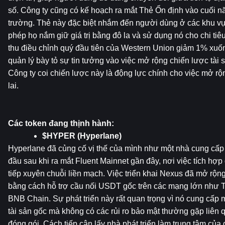
số. Công ty cũng có kế hoạch ra mắt Thẻ Ổn định vào cuối nă
trường. Thẻ này đặc biệt nhắm đến người dùng ở các khu vực
phép họ nắm giữ giá trị bằng đô la và sử dụng nó cho chi ti
thu điều chỉnh quý đầu tiên của Western Union giảm 1% xuốn
quản lý bày tỏ sự tin tưởng vào việc mở rộng chiến lược tài s
Công ty coi chiến lược này là động lực chính cho việc mở rộ
lai.
Các token đang thịnh hành:
$HYPER (Hyperlane)
Hyperlane đã củng cố vị thế của mình như một nhà cung cấp
đầu sau khi ra mắt Fluent Mainnet gần đây, nơi việc tích hợp
tiếp xuyên chuỗi liền mạch. Việc triển khai Nexus đã mở rộng
bằng cách hỗ trợ cầu nối USDT gốc trên các mạng lớn như T
BNB Chain. Sự phát triển này rất quan trọng vì nó cung cấp m
tài sản gốc mà không có các rủi ro bảo mật thường gặp liên 
đóng gói. Cách tiếp cận lấy nhà phát triển làm trung tâm của