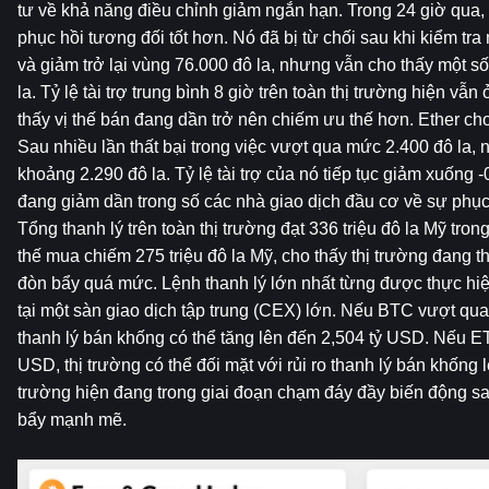
tư về khả năng điều chỉnh giảm ngắn hạn. Trong 24 giờ qua, 
phục hồi tương đối tốt hơn. Nó đã bị từ chối sau khi kiểm tr
và giảm trở lại vùng 76.000 đô la, nhưng vẫn cho thấy một s
la. Tỷ lệ tài trợ trung bình 8 giờ trên toàn thị trường hiện vẫ
thấy vị thế bán đang dần trở nên chiếm ưu thế hơn. Ether cho
Sau nhiều lần thất bại trong việc vượt qua mức 2.400 đô la, 
khoảng 2.290 đô la. Tỷ lệ tài trợ của nó tiếp tục giảm xuống -
đang giảm dần trong số các nhà giao dịch đầu cơ về sự phục 
Tổng thanh lý trên toàn thị trường đạt 336 triệu đô la Mỹ trong
thế mua chiếm 275 triệu đô la Mỹ, cho thấy thị trường đang th
đòn bẩy quá mức. Lệnh thanh lý lớn nhất từng được thực hiệ
tại một sàn giao dịch tập trung (CEX) lớn. Nếu BTC vượt qu
thanh lý bán khống có thể tăng lên đến 2,504 tỷ USD. Nếu E
USD, thị trường có thể đối mặt với rủi ro thanh lý bán khống 
trường hiện đang trong giai đoạn chạm đáy đầy biến động sau
bẩy mạnh mẽ.