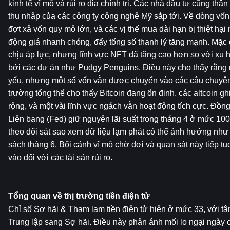
kinh tế vĩ mô và rủi ro địa chính trị. Các nhà đầu tư cũng thậ
thu nhập của các công ty công nghệ Mỹ sắp tới. Về dòng vốn, t
đợt xả vốn quy mô lớn, và các vị thế mua dài hạn bị thiệt hại 
động giá nhanh chóng, đẩy tổng số thanh lý tăng mạnh. Mặc 
chịu áp lực, nhưng lĩnh vực NFT đã tăng cao hơn so với xu 
bởi các dự án như Pudgy Penguins. Điều này cho thấy rằng mặ
yếu, nhưng một số vốn vẫn được chuyển vào các câu chuyện c
trường tổng thể cho thấy Bitcoin đang ổn định, các altcoin gh
rộng, và một vài lĩnh vực ngách vẫn hoạt động tích cực. Đồng 
Liên bang (Fed) giữ nguyên lãi suất trong tháng 4 ở mức 100
theo dõi sát sao xem dữ liệu lạm phát có thể ảnh hưởng như 
sách tháng 6. Bối cảnh vĩ mô chờ đợi và quan sát này tiếp t
vào đối với các tài sản rủi ro.
Tổng quan về thị trường tiền điện tử
Chỉ số Sợ hãi & Tham lam tiền điện tử hiện ở mức 33, với tâm
Trung lập sang Sợ hãi. Điều này phản ánh mối lo ngại ngày 