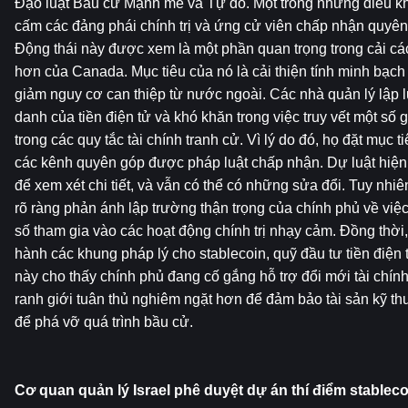
Đạo luật Bầu cử Mạnh mẽ và Tự do. Một trong những điều khoả
cấm các đảng phái chính trị và ứng cử viên chấp nhận quyên 
Động thái này được xem là một phần quan trọng trong cải các
hơn của Canada. Mục tiêu của nó là cải thiện tính minh bạch tro
giảm nguy cơ can thiệp từ nước ngoài. Các nhà quản lý lập l
danh của tiền điện tử và khó khăn trong việc truy vết một số gi
trong các quy tắc tài chính tranh cử. Vì lý do đó, họ đặt mục tiê
các kênh quyên góp được pháp luật chấp nhận. Dự luật hiện
để xem xét chi tiết, và vẫn có thể có những sửa đổi. Tuy nhiê
rõ ràng phản ánh lập trường thận trọng của chính phủ về việc 
số tham gia vào các hoạt động chính trị nhạy cảm. Đồng thời
hành các khung pháp lý cho stablecoin, quỹ đầu tư tiền điện t
này cho thấy chính phủ đang cố gắng hỗ trợ đổi mới tài chính
ranh giới tuân thủ nghiêm ngặt hơn để đảm bảo tài sản kỹ t
để phá vỡ quá trình bầu cử.
Cơ quan quản lý Israel phê duyệt dự án thí điểm stableco