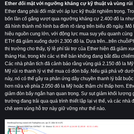
Ether đối mặt với ngưỡng kháng cự kỹ thuật và vùng rủi r
Ether đang phải đối mặt với áp lực kỹ thuật nghiêm trọng. Tro
bốn lần cố gắng vượt qua ngưỡng kháng cự 2.400 đô la nhưng
đã hình thành mô hình ba đỉnh rõ ràng trên biểu đồ ngày. Mô
hiệu nguồn cung lớn, với động lực mua suy yếu quanh cùng mộ
ETH đã giảm xuống dưới 2.300 đô la. Dựa trên...trên chuỗiPhâ
thị trường cho thấy, tỷ lệ phí tài trợ của Ether hiện đã giảm x
tháng Hai, trong khi các vị thế bán khống đang bắt đầu chiếm 
Các nhà phân tích đã cảnh báo rằng vùng giá 2.150 đô la Mỹ đã
Mỹ rủi ro thanh lý vị thế mua có đòn bẩy. Nếu giá phá vỡ dưới
này, nó có thể gây ra phản ứng dây chuyền thanh lý bắt buộ
hơn nữa về phía 2.050 đô la Mỹ hoặc thậm chí thấp hơn. Ethe
giảm đòn bẩy ngắn hạn quan trọng. Sự sụt giảm khối lượng gi
trường đang trải qua quá trình thiết lập lại vị thế, và các nhà 
chẽ xem vùng hỗ trợ này giữ vững như thế nào.