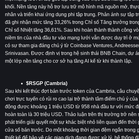
khối. Nền tảng này hỗ trợ lưu trữ mô hình mã nguồn mở, thực t
nhân và triển khai ứng dụng phi tập trung. Phản ánh sự tập tr
đã ghi nhận mức tăng 33,26% trong Chỉ số Tăng trưởng trong 
Chỉ số Nhiệt tăng 36,61%. Sau khi hoàn thành thành công vòn
niềm tin của nhà đầu tư vào mạng lưới vẫn được duy trì ở m
có sự tham gia đáng chú ý từ Coinbase Ventures, Andreessen
Srinivasan. Được định vị trong hệ sinh thái BNB Chain, dự án
một lớp nền tảng cho cơ sở hạ tầng AI kể từ khi thành lập.
$RSGP (Cambria)
Sau khi kết thúc đợt bán trước token của Cambria, câu chuyệ
chơi trực tuyến có rủi ro cao lại trở thành tâm điểm chú ý của
động được khoảng 1 triệu USD từ 958 nhà đầu tư với mức địn
hoàn toàn là 30 triệu USD. Thảo luận trên thị trường trở nên 
phát triển giải quyết một sự khác biệt nhỏ liên quan đến thời g
cửa sổ bán trước. Do một khoảng thời gian đệm ngắn trong 
thiết kế để bảo vệ các giao dịch đang được xử lý, hệ thống 