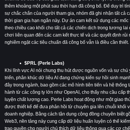
thêm khoảng một phút sau thời hạn đã công bố. Để duy trì tín
sự chắc chắn của người tham gia, nhóm đã ghi nhận tất cả c
thời gian gia hạn ngắn này. Dự án cam kết sử dụng các mốc th
theo chiều cao khối cho tất cả các chiến dịch trong tương lai 
chơi liên quan đến các cam kết thực tế và các quyết định rủi r
nghiêm ngặt các tiêu chuẩn đã công bố vẫn là điều cần thiết.
$PRL (Perle Labs)
Khi lĩnh vực AI nói chung thu hút được nguồn vốn và sự chú ý
triển, phân khúc dữ liệu AI đang chứng kiến ​​sự hồi sinh mạn
đây trong ngành, bao gồm các mô hình tiên tiến và hệ thống 
hành từ các công ty lớn như OpenAI, cho thấy nhu cầu cấp thi
luyện chất lượng cao. Perle Labs hoạt động như một giao thứ
được thiết kế để đưa phản hồi từ chuyên gia lên chuỗi khối 
doanh nghiệp. Bằng cách tận dụng cộng đồng chuyên biệt 
Web3, nền tảng này cung cấp dữ liệu huấn luyện có thể kiể
trao quyền cho người chú thích dữ liệu thông qua các cơ ch