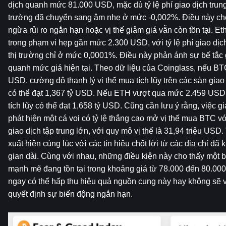
dịch quanh mức 81.000 USD, mặc dù tỷ lệ phí giao dịch trung b
trường đã chuyển sang âm nhẹ ở mức -0,002%. Điều này cho
ngừa rủi ro ngắn hạn hoặc vị thế giảm giá vẫn còn tồn tại. Et
trong phạm vi hẹp gần mức 2.300 USD, với tỷ lệ phí giao dịch 
thị trường chỉ ở mức 0,0001%. Điều này phản ánh sự bế tắc g
quanh mức giá hiện tại. Theo dữ liệu của Coinglass, nếu B
USD, cường độ thanh lý vị thế mua tích lũy trên các sàn giao 
có thể đạt 1,367 tỷ USD. Nếu ETH vượt qua mức 2.459 USD, á
tích lũy có thể đạt 1,658 tỷ USD. Cũng cần lưu ý rằng, việc g
phát hiện một cá voi có tỷ lệ thắng cao mở vị thế mua BTC vớ
giao dịch tập trung lớn, với quy mô vị thế là 31,94 triệu USD.
xuất hiện cùng lúc với các tín hiệu chốt lời từ các địa chỉ đã 
gian dài. Cùng với nhau, những điều kiện này cho thấy một 
mạnh mẽ đang tồn tại trong khoảng giá từ 78.000 đến 80.000
ngay có thể hấp thụ hiệu quả nguồn cung này hay không sẽ vẫ
quyết định sự biến động ngắn hạn.