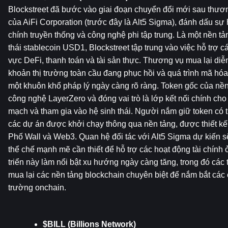
Blockstreet đã bước vào giai đoạn chuyển đổi mới sau thươn
của AiFi Corporation (trước đây là Alt5 Sigma), đánh dấu sự hộ
chính truyền thống và công nghệ phi tập trung. Là một nền tả
thái stablecoin USD1, Blockstreet tập trung vào việc hỗ trợ các
vực DeFi, thanh toán và tài sản thực. Thương vụ mua lại diễn
khoản thị trường toàn cầu đang phục hồi và quá trình mã hóa 
một khuôn khổ pháp lý ngày càng rõ ràng. Token gốc của nề
công nghệ LayerZero và đóng vai trò là lớp kết nối chính cho 
mạch và tham gia vào hệ sinh thái. Người nắm giữ token có th
các dự án được khởi chạy thông qua nền tảng, được thiết kế đ
Phố Wall và Web3. Quan hệ đối tác với Alt5 Sigma dự kiến ​​s
thể chế mạnh mẽ cần thiết để hỗ trợ các hoạt động tài chính 
triển này làm nổi bật xu hướng ngày càng tăng, trong đó các t
mua lại các nền tảng blockchain chuyên biệt để nắm bắt các cơ
trường onchain.
$BILL (Billions Network)