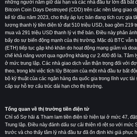
những người nắm giữ dài hạn và các nhà đầu tư lớn đã bắt đầ
Bitcoin Coin Days Destroyed (CDD) trên các nền tảng giao dị
kể từ đầu năm 2023, cho thấy áp lực bán đang tích cực gia tă
lượng thanh lý tiền điện tử đạt 510 triệu USD, bao gồm 219 tr
mua và 291 triệu USD thanh lý vị thế bán. Điều này phản ánh
bẩy do sự biến động mạnh của thị trường. Mặc dù BTC vẫn t
(ETH) tiếp tục gặp khó khăn do hoạt động mạng giảm và doan
chế khả năng vượt qua ngưỡng kháng cự 2.400 đô la. Tâm lý 
ở mức trung lập. Các nhà giao dịch vẫn thận trọng đối với đợt
theo, trong khi việc tích lũy Bitcoin của một nhà đầu tư bất đ
bộ kỹ thuật của các ngân hàng đa quốc gia trong lĩnh vực tài 
cấp sự hỗ trợ cấu trúc dài hạn cho thị trường.
Tổng quan về thị trường tiền điện tử
Chỉ số Sợ hãi & Tham lam tiền điện tử hiện tại ở mức 47, đặt 
Trung lập. Điều này đánh dấu sự cải thiện rõ rệt so với mức 
trước và cho thấy tâm lý nhà đầu tư đã ổn định khi giá phục 