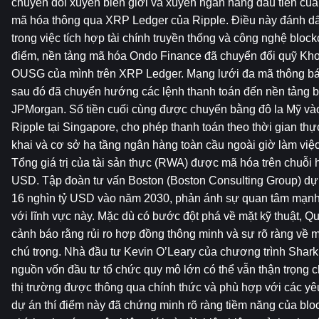
chuyển đổi xuyên biên giới và xuyên ngân hàng đầu tiên củ
mã hóa thông qua XRP Ledger của Ripple. Điều này đánh dấu
trong việc tích hợp tài chính truyền thống và công nghệ blockc
điểm, nền tảng mã hóa Ondo Finance đã chuyển đổi quỹ Kho
OUSG của mình trên XRP Ledger. Mạng lưới đa mã thông bá
sau đó đã chuyển hướng các lệnh thanh toán đến nền tảng b
JPMorgan. Số tiền cuối cùng được chuyển bằng đô la Mỹ vào
Ripple tại Singapore, cho phép thanh toán theo thời gian thự
khai và cơ sở hạ tầng ngân hàng toàn cầu ngoài giờ làm việc
Tổng giá trị của tài sản thực (RWA) được mã hóa trên chuỗi h
USD. Tập đoàn tư vấn Boston (Boston Consulting Group) dự b
16 nghìn tỷ USD vào năm 2030, phản ánh sự quan tâm mạnh 
với lĩnh vực này. Mặc dù có bước đột phá về mặt kỹ thuật, Quỹ
cảnh báo rằng rủi ro hợp đồng thông minh và sự rõ ràng về m
chú trọng. Nhà đầu tư Kevin O’Leary của chương trình Shark 
nguồn vốn đầu tư tổ chức quy mô lớn có thể vẫn thận trọng cho
thị trường được thông qua chính thức và phù hợp với các yêu
dự án thí điểm này đã chứng minh rõ ràng tiềm năng của block