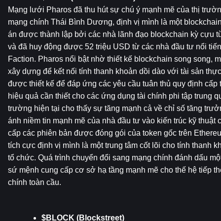
Mạng lưới Pharos đã thu hút sự chú ý mạnh mẽ của thị trường
mạng chính Thái Bình Dương, định vị mình là một blockchain 
án được thành lập bởi các nhà lãnh đạo blockchain kỳ cựu từ 
và đã huy động được 52 triệu USD từ các nhà đầu tư nổi ti
Faction. Pharos nổi bật nhờ thiết kế blockchain song song, m
xây dựng để kết nối tính thanh khoản dồi dào với tài sản thực
được thiết kế để đáp ứng các yêu cầu tuân thủ quy định cấp tổ
hiệu quả cần thiết cho các ứng dụng tài chính phi tập trung qu
trường hiện tại cho thấy sự tăng mạnh cả về chỉ số tăng trưởn
ánh niềm tin mạnh mẽ của nhà đầu tư vào kiến ​​trúc kỹ thuật
cấp các phiên bản được đóng gói của token gốc trên Ethere
tích cực định vị mình là một trung tâm cốt lõi cho tính thanh 
tổ chức. Quá trình chuyển đổi sang mạng chính đánh dấu một 
sứ mệnh cung cấp cơ sở hạ tầng mạnh mẽ cho thế hệ tiếp the
chính toàn cầu.
$BLOCK (Blockstreet)