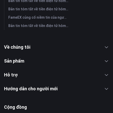
Bản tin tóm tắt về tiền điện tử hôm nay trên FameEX | Ngày 30 tháng 7 năm 2026
Bản tin tóm tắt về tiền điện tử hôm nay trên FameEX | Ngày 29 tháng 7 năm 2026
FameEX củng cố niềm tin của người dùng thông qua tám năm hoạt động ổn định và tăng trưởng toàn cầu
Bản tin tóm tắt về tiền điện tử hôm nay trên FameEX | Ngày 28 tháng 7 năm 2026
Về chúng tôi
Sản phẩm
Hỗ trợ
Hướng dẫn cho người mới
Cộng đồng