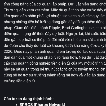
tính công bằng của cơ quan lập pháp. Dự luật hiện đang ch
Thượng viện xem xét thêm. Mặc dù quá trình này trước đây đã 
liên quan đến phân phối lợi nhuận stablecoin và các quy tắc tà
nhưng những tiến bộ lưỡng đảng gần đây đã tạo thêm động lực
pháp. Giám đốc điều hành Ripple, Brad Garlinghouse, cho biết 
điểm quan trọng để thúc đẩy dự luật. Ngược lại, khi cuộc bầ
đến gần, dự luật có thể phải đối mặt với nhiều ma sát chính tr
dự đoán cho thấy dự luật có khoảng 65% khả năng được ký t
2026. Điều này phản ánh quan điểm tương đối lạc quan của n
dần dần của một khung pháp lý rõ ràng hơn. Nếu dự luật đượ
cấp cho ngành công nghiệp tiền điện tử của Mỹ một lộ trình tu
này sẽ rất quan trọng để thu hút các tổ chức truyền thống lớn 
cũng sẽ hỗ trợ sự trưởng thành rộng rãi hơn và việc áp dụng c
trường tiền điện tử.
Các token đang thịnh hành:
$PROS (Pharos Network)