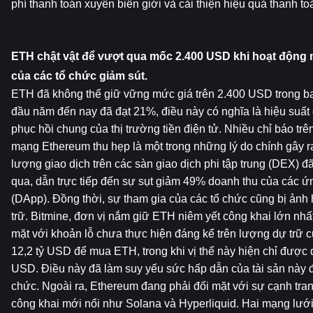
phí thanh toán xuyên biên giới và cải thiện hiệu quả thanh to
ETH chật vật để vượt qua mốc 2.400 USD khi hoạt động m
của các tổ chức giảm sút.
ETH đã không thể giữ vững mức giá trên 2.400 USD trong ba
đầu năm đến nay đã đạt 21%, điều này có nghĩa là hiệu suất c
phục hồi chung của thị trường tiền điện tử. Nhiều chỉ báo trê
mạng Ethereum thu hẹp là một trong những lý do chính gây ra
lượng giao dịch trên các sàn giao dịch phi tập trung (DEX) đ
qua, dẫn trực tiếp đến sự sụt giảm 49% doanh thu của các ứn
(DApp). Đồng thời, sự tham gia của các tổ chức cũng bị ảnh
trữ. Bitmine, đơn vị nắm giữ ETH niêm yết công khai lớn nhất 
mặt với khoản lỗ chưa thực hiện đáng kể trên lượng dự trữ củ
12,2 tỷ USD để mua ETH, trong khi vị thế này hiện chỉ được đ
USD. Điều này đã làm suy yếu sức hấp dẫn của tài sản này đố
chức. Ngoài ra, Ethereum đang phải đối mặt với sự cạnh tranh
công khai mới nổi như Solana và Hyperliquid. Hai mạng lưới