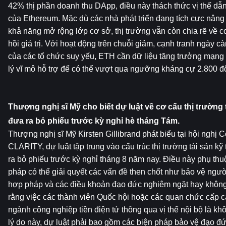
42% thị phần doanh thu DApp, điều này thách thức vị thế dẫn 
của Ethereum. Mặc dù các nhà phát triển đang tích cực nâng 
khả năng mở rộng lớp cơ sở, thị trường vẫn còn chia rẽ về cơ 
hồi giá trị. Với hoạt động trên chuỗi giảm, cạnh tranh ngày c
của các tổ chức suy yếu, ETH cần dữ liệu tăng trưởng mạng
lý vĩ mô hỗ trợ để có thể vượt qua ngưỡng kháng cự 2.800 đô
Thượng nghị sĩ Mỹ cho biết dự luật về cơ cấu thị trường t
đưa ra bỏ phiếu trước kỳ nghỉ hè tháng Tám.
Thượng nghị sĩ Mỹ Kirsten Gillibrand phát biểu tại hội nghị 
CLARITY, dự luật tập trung vào cấu trúc thị trường tài sản kỹ 
ra bỏ phiếu trước kỳ nghỉ tháng 8 năm nay. Điều này phụ thuộ
pháp có thể giải quyết các vấn đề then chốt như bảo vệ người 
hợp pháp và các điều khoản đạo đức nghiêm ngặt hay không.
rằng việc các thành viên Quốc hội hoặc các quan chức cấp ca
ngành công nghiệp tiền điện tử thông qua vị thế nội bộ là kh
lý do này, dự luật phải bao gồm các biện pháp bảo vệ đạo đ