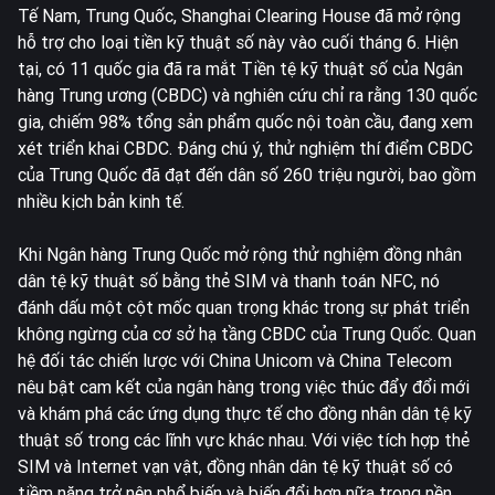
Tế Nam, Trung Quốc, Shanghai Clearing House đã mở rộng
hỗ trợ cho loại tiền kỹ thuật số này vào cuối tháng 6. Hiện
tại, có 11 quốc gia đã ra mắt Tiền tệ kỹ thuật số của Ngân
hàng Trung ương (CBDC) và nghiên cứu chỉ ra rằng 130 quốc
gia, chiếm 98% tổng sản phẩm quốc nội toàn cầu, đang xem
xét triển khai CBDC. Đáng chú ý, thử nghiệm thí điểm CBDC
của Trung Quốc đã đạt đến dân số 260 triệu người, bao gồm
nhiều kịch bản kinh tế.
Khi Ngân hàng Trung Quốc mở rộng thử nghiệm đồng nhân
dân tệ kỹ thuật số bằng thẻ SIM và thanh toán NFC, nó
đánh dấu một cột mốc quan trọng khác trong sự phát triển
không ngừng của cơ sở hạ tầng CBDC của Trung Quốc. Quan
hệ đối tác chiến lược với China Unicom và China Telecom
nêu bật cam kết của ngân hàng trong việc thúc đẩy đổi mới
và khám phá các ứng dụng thực tế cho đồng nhân dân tệ kỹ
thuật số trong các lĩnh vực khác nhau. Với việc tích hợp thẻ
SIM và Internet vạn vật, đồng nhân dân tệ kỹ thuật số có
tiềm năng trở nên phổ biến và biến đổi hơn nữa trong nền