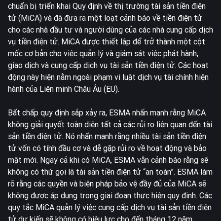
chuẩn bị triển khai Quy định về thị trường tài sản tiền điện
tử (MiCA) và đã đưa ra một loạt cảnh báo về tiền điện tử
cho các nhà đầu tư và người dùng của các nhà cung cấp dịch
vụ tiền điện tử. MiCA được thiết lập để trở thành một cột
mốc cơ bản cho việc quản lý và giám sát việc phát hành,
giao dịch và cung cấp dịch vụ tài sản tiền điện tử. Các hoạt
động này hiện nằm ngoài phạm vi luật dịch vụ tài chính hiện
hành của Liên minh Châu Âu (EU).
Bất chấp quy định sắp xảy ra, ESMA nhấn mạnh rằng MiCA
không giải quyết toàn diện tất cả các rủi ro liên quan đến tài
sản tiền điện tử. Nó nhấn mạnh rằng nhiều tài sản tiền điện
tử vốn có tính đầu cơ và dễ gặp rủi ro về hoạt động và bảo
mật mới. Ngay cả khi có MiCA, ESMA vẫn cảnh báo rằng sẽ
không có thứ gọi là tài sản tiền điện tử “an toàn”. ESMA làm
rõ rằng các quyền và biện pháp bảo vệ đầy đủ của MiCA sẽ
không được áp dụng trong giai đoạn thực hiện quy định. Các
quy tắc MiCA quản lý việc cung cấp dịch vụ tài sản tiền điện
tử dự kiến sẽ không có hiệu lực cho đến tháng 12 năm