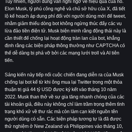
Tuy nhiên, người dùng vẫn nghi ngờ về hiệu quả của nó. 
Elon Musk, tỷ phú công nghệ và chủ sở hữu của X, đã tiết 
lộ kế hoạch áp dụng phí đối với người dùng mới để tweet, 
nhằm giảm thiểu dòng bot không ngừng thúc đẩy các vụ 
lừa đảo tiền điện tử. Musk biện minh rằng động thái này là 
cần thiết để chống lại hoạt động tràn lan của bot, khẳng 
định rằng các biện pháp thông thường như CAPTCHA có 
thể dễ dàng bị phá vỡ bởi các mạng lưới troll và AI tiên 
tiến.
Sáng kiến ​​này tiếp nối cuộc chiến đang diễn ra của Musk 
chống lại bot kể từ khi ông mua lại Twitter trong một thỏa 
thuận trị giá 44 tỷ USD được ký kết vào tháng 10 năm 
2022. Musk than thở về sự gia tăng nhanh chóng của các 
tài khoản giả, điều này không chỉ làm trầm trọng thêm tình 
trạng khó xử về thư rác mà còn làm cạn kiệt nguồn tên 
người dùng có sẵn. Các biện pháp tương tự là đã được 
thử nghiệm ở New Zealand và Philippines vào tháng 10, 