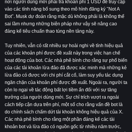
nơi người dùng mới phải trả khoản phí 1 USD để truy cập 
vào các tính năng bổ sung theo mô hình đăng ký "Not A 
Bot". Musk dự đoán rằng mặc dù không phải là không thể 
sai lầm nhưng những biện pháp như vậy sẽ nâng cao 
đáng kể tiêu chuẩn thao túng nền tảng này.
Tuy nhiên, vẫn có rất nhiều sự hoài nghi về tính hiệu quả 
của các khoản phí được đề xuất này trong việc hạn chế 
hoạt động của bot. Các nhà phê bình cho rằng sự phổ biến 
của các tài khoản lừa đảo đã được xác minh mà những kẻ 
lừa đảo có được với chi phí cắt cổ, làm suy yếu tác dụng 
ngăn chặn của khoản phí được đề xuất. Ngoài ra, người ta 
còn lo ngại về tác động bất lợi tiềm ẩn đối với sự tăng 
trưởng của người dùng mới. Sự chỉ trích vượt ra ngoài 
cách tiếp cận dựa trên phí, một số cho rằng vấn đề bot là 
do chính sách chấm dứt tài khoản không hiệu quả của X. 
Các nhà phê bình cho rằng một phần đáng kể các tài 
khoản bot và lừa đảo có nguồn gốc từ nhiều năm trước, 