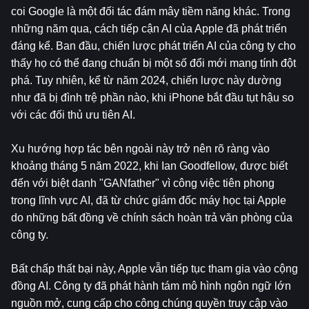
coi Google là một đối tác đám mây tiềm năng khác. Trong 
những năm qua, cách tiếp cận AI của Apple đã phát triển 
đáng kể. Ban đầu, chiến lược phát triển AI của công ty cho 
thấy họ có thể đang chuẩn bị một số đổi mới mang tính đột 
phá. Tuy nhiên, kể từ năm 2024, chiến lược này dường 
như đã bị đình trệ phần nào, khi iPhone bắt đầu tụt hậu so 
với các đối thủ ưu tiên AI.
Xu hướng hợp tác bên ngoài này trở nên rõ ràng vào 
khoảng tháng 5 năm 2022, khi Ian Goodfellow, được biết 
đến với biệt danh "GANfather" vì công việc tiên phong 
trong lĩnh vực AI, đã từ chức giám đốc máy học tại Apple 
do những bất đồng về chính sách hoàn trả văn phòng của 
công ty.
Bất chấp thất bại này, Apple vẫn tiếp tục tham gia vào cộng 
đồng AI. Công ty đã phát hành tám mô hình ngôn ngữ lớn 
nguồn mở, cung cấp cho công chúng quyền truy cập vào 