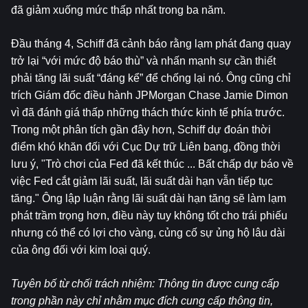
đã giảm xuống mức thấp nhất trong ba năm.
Đầu tháng 4, Schiff đã cảnh báo rằng lạm phát đang quay 
trở lại “với mức độ báo thù” và nhấn mạnh sự cần thiết 
phải tăng lãi suất “đáng kể” để chống lại nó. Ông cũng chỉ 
trích Giám đốc điều hành JPMorgan Chase Jamie Dimon 
vì đã đánh giá thấp những thách thức kinh tế phía trước. 
Trong một phân tích gần đây hơn, Schiff dự đoán thời 
điểm khó khăn đối với Cục Dự trữ Liên bang, đồng thời 
lưu ý, "Trò chơi của Fed đã kết thúc ... Bất chấp dự báo về 
việc Fed cắt giảm lãi suất, lãi suất dài hạn vẫn tiếp tục 
tăng." Ông lập luận rằng lãi suất dài hạn tăng sẽ làm lạm 
phát trầm trọng hơn, điều này tuy không tốt cho trái phiếu 
nhưng có thể có lợi cho vàng, củng cố sự ủng hộ lâu dài 
của ông đối với kim loại quý.
Tuyên bố từ chối trách nhiệm: Thông tin được cung cấp 
trong phần này chỉ nhằm mục đích cung cấp thông tin, 