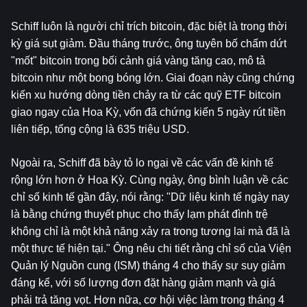
Schiff luôn là người chỉ trích bitcoin, đặc biệt là trong thời 
kỳ giá sụt giảm. Đầu tháng trước, ông tuyên bố chấm dứt 
"mốt" bitcoin trong bối cảnh giá vàng tăng cao, mô tả 
bitcoin như một bong bóng lớn. Giai đoạn này cũng chứng 
kiến ​​xu hướng dòng tiền chảy ra từ các quỹ ETF bitcoin 
giao ngay của Hoa Kỳ, vốn đã chứng kiến ​​5 ngày rút tiền 
liên tiếp, tổng cộng là 635 triệu USD.
Ngoài ra, Schiff đã bày tỏ lo ngại về các vấn đề kinh tế 
rộng lớn hơn ở Hoa Kỳ. Cùng ngày, ông bình luận về các 
chỉ số kinh tế gần đây, nói rằng: "Dữ liệu kinh tế ngày nay 
là bằng chứng thuyết phục cho thấy lạm phát đình trệ 
không chỉ là một khả năng xảy ra trong tương lai mà đã là 
một thực tế hiện tại." Ông nêu chi tiết rằng chỉ số của Viện 
Quản lý Nguồn cung (ISM) tháng 4 cho thấy sự suy giảm 
đáng kể, với số lượng đơn đặt hàng giảm mạnh và giá 
phải trả tăng vọt. Hơn nữa, cơ hội việc làm trong tháng 4 