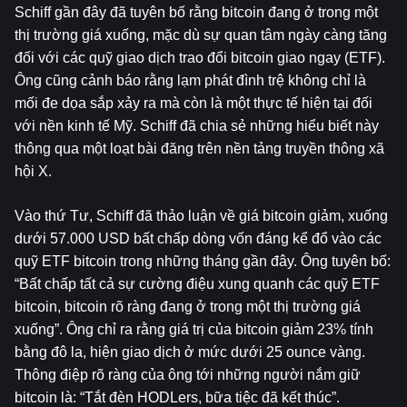
Schiff gần đây đã tuyên bố rằng 
bitcoin
 đang ở trong một 
thị trường giá xuống, mặc dù sự quan tâm ngày càng tăng 
đối với các quỹ giao dịch trao đổi bitcoin giao ngay (ETF). 
Ông cũng cảnh báo rằng lạm phát đình trệ không chỉ là 
mối đe dọa sắp xảy ra mà còn là một thực tế hiện tại đối 
với nền kinh tế Mỹ. Schiff đã chia sẻ những hiểu biết này 
thông qua một loạt bài đăng trên nền tảng truyền thông xã 
hội X.
Vào thứ Tư, Schiff đã thảo luận về giá bitcoin giảm, xuống 
dưới 57.000 USD bất chấp dòng vốn đáng kể đổ vào các 
quỹ ETF bitcoin trong những tháng gần đây. Ông tuyên bố: 
“Bất chấp tất cả sự cường điệu xung quanh các quỹ ETF 
bitcoin, bitcoin rõ ràng đang ở trong một thị trường giá 
xuống”. Ông chỉ ra rằng giá trị của bitcoin giảm 23% tính 
bằng đô la, hiện giao dịch ở mức dưới 25 ounce vàng. 
Thông điệp rõ ràng của ông tới những người nắm giữ 
bitcoin là: “Tắt đèn HODLers, bữa tiệc đã kết thúc”.