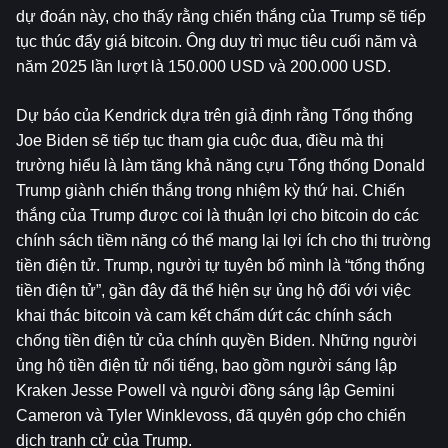
dự đoán này, cho thấy rằng chiến thắng của Trump sẽ tiếp 
tục thúc đẩy giá bitcoin. Ông duy trì mục tiêu cuối năm và 
năm 2025 lần lượt là 150.000 USD và 200.000 USD.
Dự báo của Kendrick dựa trên giả định rằng Tổng thống 
Joe Biden sẽ tiếp tục tham gia cuộc đua, điều mà thị 
trường hiểu là làm tăng khả năng cựu Tổng thống Donald 
Trump giành chiến thắng trong nhiệm kỳ thứ hai. Chiến 
thắng của Trump được coi là thuận lợi cho bitcoin do các 
chính sách tiềm năng có thể mang lại lợi ích cho thị trường 
tiền điện tử. Trump, người tự tuyên bố mình là “tổng thống 
tiền điện tử”, gần đây đã thể hiện sự ủng hộ đối với việc 
khai thác bitcoin và cam kết chấm dứt các chính sách 
chống tiền điện tử của chính quyền Biden. Những người 
ủng hộ tiền điện tử nổi tiếng, bao gồm người sáng lập 
Kraken Jesse Powell và người đồng sáng lập Gemini 
Cameron và Tyler Winklevoss, đã quyên góp cho chiến 
dịch tranh cử của Trump.