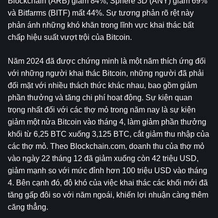
Blockchain (ARB) giảm 84%, Sphere 3D (ANY) giảm 69% 
và Bitfarms (BITF) mất 44%. Sự tương phản rõ rệt này 
phản ánh những khó khăn trong lĩnh vực khai thác bất 
chấp hiệu suất vượt trội của Bitcoin.
Năm 2024 đã được chứng minh là một năm thích ứng đối 
với những người khai thác Bitcoin, những người đã phải 
đối mặt với nhiều thách thức khác nhau, bao gồm giảm 
phần thưởng và tăng chi phí hoạt động. Sự kiện quan 
trọng nhất đối với các thợ mỏ trong năm nay là sự kiện 
giảm một nửa Bitcoin vào tháng 4, làm giảm phần thưởng 
khối từ 6,25 BTC xuống 3,125 BTC, cắt giảm thu nhập của 
các thợ mỏ. Theo Blockchain.com, doanh thu của thợ mỏ 
vào ngày 22 tháng 12 đã giảm xuống còn 42 triệu USD, 
giảm mạnh so với mức đỉnh hơn 100 triệu USD vào tháng 
4. Bên cạnh đó, độ khó của việc khai thác các khối mới đã 
tăng gấp đôi so với năm ngoái, khiến lợi nhuận càng thêm 
căng thẳng.