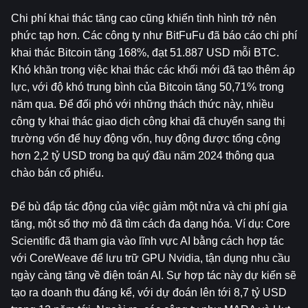
Chi phí khai thác tăng cao cũng khiến tình hình trở nên 
phức tạp hơn. Các công ty như BitFuFu đã báo cáo chi phí 
khai thác Bitcoin tăng 168%, đạt 51.887 USD mỗi BTC. 
Khó khăn trong việc khai thác các khối mới đã tạo thêm áp 
lực, với độ khó trung bình của Bitcoin tăng 50,71% trong 
năm qua. Để đối phó với những thách thức này, nhiều 
công ty khai thác giao dịch công khai đã chuyển sang thị 
trường vốn để huy động vốn, huy động được tổng cộng 
hơn 2,2 tỷ USD trong ba quý đầu năm 2024 thông qua 
chào bán cổ phiếu.
Để bù đắp tác động của việc giảm một nửa và chi phí gia 
tăng, một số thợ mỏ đã tìm cách đa dạng hóa. Ví dụ: Core 
Scientific đã tham gia vào lĩnh vực AI bằng cách hợp tác 
với CoreWeave để lưu trữ GPU Nvidia, tận dụng nhu cầu 
ngày càng tăng về điện toán AI. Sự hợp tác này dự kiến ​​sẽ 
tạo ra doanh thu đáng kể, với dự đoán lên tới 8,7 tỷ USD 