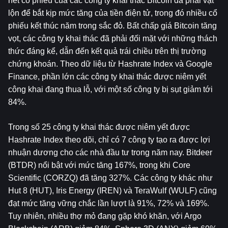
hết cổ phiếu của các công ty khai thác Bitcoin đã phải vật 
lộn để bắt kịp mức tăng của tiền điện tử, trong đó nhiều cổ 
phiếu kết thúc năm trong sắc đỏ. Bất chấp giá Bitcoin tăng 
vọt, các công ty khai thác đã phải đối mặt với những thách 
thức đáng kể, dẫn đến kết quả trái chiều trên thị trường 
chứng khoán. Theo dữ liệu từ Hashrate Index và Google 
Finance, phần lớn các công ty khai thác được niêm yết 
công khai đang thua lỗ, với một số công ty bị sụt giảm tới 
84%.
Trong số 25 công ty khai thác được niêm yết được 
Hashrate Index theo dõi, chỉ có 7 công ty tạo ra được lợi 
nhuận dương cho các nhà đầu tư trong năm nay. Bitdeer 
(BTDR) nổi bật với mức tăng 167%, trong khi Core 
Scientific (CORZQ) đã tăng 327%. Các công ty khác như 
Hut 8 (HUT), Iris Energy (IREN) và TeraWulf (WULF) cũng 
đạt mức tăng vững chắc lần lượt là 91%, 72% và 169%. 
Tuy nhiên, nhiều thợ mỏ đang gặp khó khăn, với Argo 