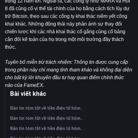
trong 12 năm tới. Ngoài ra, các công ty như MARA và Hut 
8 đã củng cố vị thế tài chính của họ bằng cách tích lũy dự 
trữ Bitcoin, theo sau các công ty khai thác niêm yết công 
khai khác. Những động thái này phản ánh sự thay đổi 
chiến lược khi các nhà khai thác cố gắng củng cố bảng 
cân đối kế toán của họ trong một môi trường đầy thách 
thức.
Tuyên bố miễn trừ trách nhiệm: Thông tin được cung cấp 
trong phần này chỉ mang tính tham khảo và không đại diện 
cho bất kỳ lời khuyên đầu tư hay quan điểm chính thức 
nào của FameEX.
Bài viết khác
Bản tin tóm tắt về tiền điện tử hôm nay trên FameEX | Ngày 6 tháng 8 năm 2026
Bản tin tóm tắt về tiền điện tử hôm nay trên FameEX | Ngày 5 tháng 8 năm 2026
Bản tin tóm tắt về tiền điện tử hôm nay trên FameEX | Ngày 4 tháng 8 năm 2026