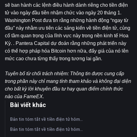
sẽ ban hành các lệnh điều hành dành riêng cho tiền điện 
tử vào ngày đầu tiên nhậm chức vào ngày 20 tháng 1. 
Washington Post đưa tin rằng những hành động “ngay từ 
đầu” này nhằm ưu tiên các sáng kiến ​​​​về tiền điện tử, củng 
cố tầm quan trọng của lĩnh vực này trong nền kinh tế Hoa 
Kỳ. . Pantera Capital dự đoán rằng những phát triển này 
có thể hợp pháp hóa Bitcoin hơn nữa, đẩy giá của nó lên 
mức cao chưa từng thấy trong tương lai gần.
Tuyên bố từ chối trách nhiệm: Thông tin được cung cấp 
trong phần này chỉ mang tính tham khảo và không đại diện 
cho bất kỳ lời khuyên đầu tư hay quan điểm chính thức 
nào của FameEX.
Bài viết khác
Bản tin tóm tắt về tiền điện tử hôm nay trên FameEX | Ngày 7 tháng 8 năm 2026
Bản tin tóm tắt về tiền điện tử hôm nay trên FameEX | Ngày 6 tháng 8 năm 2026