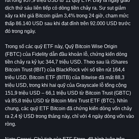
rút ròng 937,9 triệu USD từ 11 quỹ ETF. Đây là ngày giao 
dịch thứ sáu liên tiếp có dòng tiền chảy ra. Sự sụt giảm 
xảy ra khi giá Bitcoin giảm 3,4% trong 24 giờ, chạm mức 
thấp 86.140 USD sau khi đạt đỉnh trên 92.000 USD trước 
đó trong ngày.
Trong số các quỹ ETF này, Quỹ Bitcoin Wise Origin 
(FBTC) của Fidelity dẫn đầu khoản lỗ, chứng kiến ​​dòng 
tiền chảy ra kỷ lục 344,7 triệu USD. Theo sau là iShares 
Bitcoin Trust (IBIT) của BlackRock với số tiền rút 164,4 
triệu USD. Bitcoin ETF (BITB) của Bitwise đã mất 88,3 
triệu USD, trong khi hai quỹ của Grayscale lỗ tổng cộng 
151,9 triệu USD – 66,1 triệu USD từ Bitcoin Trust (GBTC) 
và 85,8 triệu USD từ Bitcoin Mini Trust ETF (BTC). Nhìn 
chung, các quỹ ETF Bitcoin đã chứng kiến ​​dòng vốn chảy 
ra 2,4 tỷ USD trong tháng này, chỉ với 4 ngày dòng vốn vào 
ròng.