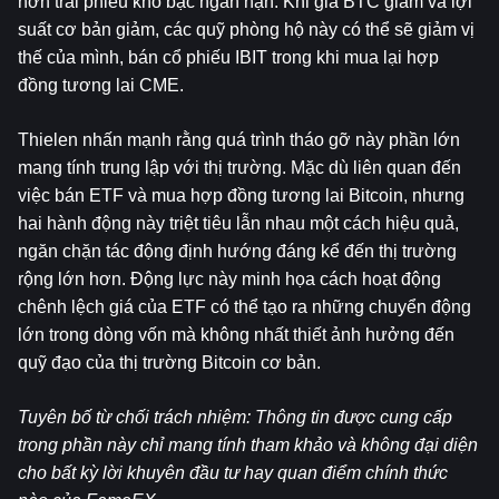
hơn trái phiếu kho bạc ngắn hạn. Khi giá BTC giảm và lợi 
suất cơ bản giảm, các quỹ phòng hộ này có thể sẽ giảm vị 
thế của mình, bán cổ phiếu IBIT trong khi mua lại hợp 
đồng tương lai CME.
Thielen nhấn mạnh rằng quá trình tháo gỡ này phần lớn 
mang tính trung lập với thị trường. Mặc dù liên quan đến 
việc bán ETF và mua hợp đồng tương lai Bitcoin, nhưng 
hai hành động này triệt tiêu lẫn nhau một cách hiệu quả, 
ngăn chặn tác động định hướng đáng kể đến thị trường 
rộng lớn hơn. Động lực này minh họa cách hoạt động 
chênh lệch giá của ETF có thể tạo ra những chuyển động 
lớn trong dòng vốn mà không nhất thiết ảnh hưởng đến 
quỹ đạo của thị trường Bitcoin cơ bản.
Tuyên bố từ chối trách nhiệm: Thông tin được cung cấp 
trong phần này chỉ mang tính tham khảo và không đại diện 
cho bất kỳ lời khuyên đầu tư hay quan điểm chính thức 