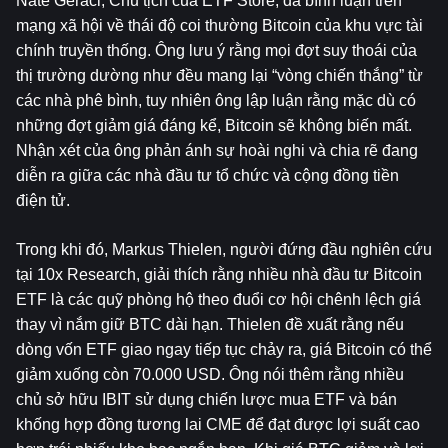
Nate Geraci, Chủ tịch của ETF Store, đã bình luận trên 
mạng xã hội về thái độ coi thường Bitcoin của khu vực tài 
chính truyền thống. Ông lưu ý rằng mọi đợt suy thoái của 
thị trường dường như đều mang lại “vòng chiến thắng” từ 
các nhà phê bình, tuy nhiên ông lập luận rằng mặc dù có 
những đợt giảm giá đáng kể, Bitcoin sẽ không biến mất. 
Nhận xét của ông phản ánh sự hoài nghi và chia rẽ đang 
diễn ra giữa các nhà đầu tư tổ chức và cộng đồng tiền 
điện tử.
Trong khi đó, Markus Thielen, người đứng đầu nghiên cứu 
tại 10x Research, giải thích rằng nhiều nhà đầu tư Bitcoin 
ETF là các quỹ phòng hộ theo đuổi cơ hội chênh lệch giá 
thay vì nắm giữ BTC dài hạn. Thielen đề xuất rằng nếu 
dòng vốn ETF giao ngay tiếp tục chảy ra, giá Bitcoin có thể 
giảm xuống còn 70.000 USD. Ông nói thêm rằng nhiều 
chủ sở hữu IBIT sử dụng chiến lược mua ETF và bán 
khống hợp đồng tương lai CME để đạt được lợi suất cao 