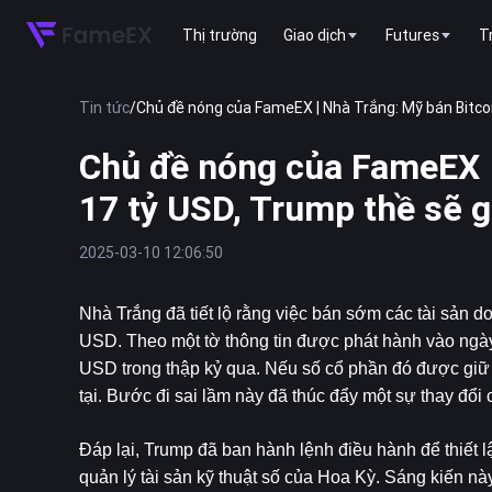
Thị trường
Giao dịch
Futures
T
Tin tức
/
Chủ đề nóng của FameEX | Nhà Trắng: Mỹ bán Bitcoin
Chủ đề nóng của FameEX |
17 tỷ USD, Trump thề sẽ g
2025-03-10 12:06:50
Nhà Trắng đã tiết lộ rằng việc bán sớm các tài sản d
USD. Theo một tờ thông tin được phát hành vào ngày 
USD trong thập kỷ qua. Nếu số cổ phần đó được giữ lại
tại. Bước đi sai lầm này đã thúc đẩy một sự thay đổ
Đáp lại, Trump đã ban hành lệnh điều hành để thiết l
quản lý tài sản kỹ thuật số của Hoa Kỳ. Sáng kiến ​​