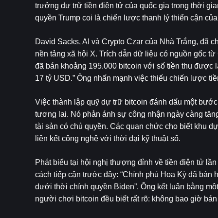
trưởng dự trữ tiền điện tử của quốc gia trong thời gi
quyền Trump coi là chiến lược thanh lý thiển cận củ
David Sacks, AI và Crypto Czar của Nhà Trắng, đã chi
nền tảng xã hội X. Trích dẫn dữ liệu có nguồn gốc từ 
đã bán khoảng 195.000 bitcoin với số tiền thu được l
17 tỷ USD.” Ông nhấn mạnh việc thiếu chiến lược tiền 
Việc thành lập quỹ dự trữ bitcoin đánh dấu một bước n
tương lai. Nó phản ánh sự công nhận ngày càng tăng v
tài sản có chủ quyền. Các quan chức cho biết khu dự 
liên kết công nghệ với thời đại kỹ thuật số.
Phát biểu tại hội nghị thượng đỉnh về tiền điện tử lầ
cách tiếp cận trước đây: “Chính phủ Hoa Kỳ đã bán hà
dưới thời chính quyền Biden”. Ông kết luận bằng một c
người chơi bitcoin đều biết rất rõ: không bao giờ bán