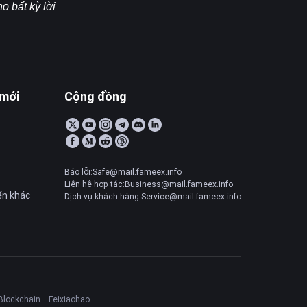
 bất kỳ lời 
 mới
Cộng đồng
Báo lỗi:Safe@mail.fameex.info
Liên hệ hợp tác:Business@mail.fameex.info
ến khác
Dịch vụ khách hàng:Service@mail.fameex.info
Blockchain
Feixiaohao