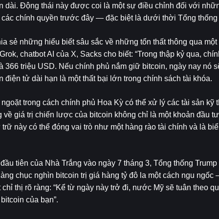
an dài. Động thái này được coi là một sự điều chỉnh đối với nhữn
a các chính quyền trước đây — đặc biệt là dưới thời Tổng thống
a sẻ những hiểu biết sâu sắc về những tổn thất thông qua một b
Grok, chatbot AI của X, Sacks cho biết: “Trong thập kỷ qua, chín
à 366 triệu USD. Nếu chính phủ nắm giữ bitcoin, ngày nay nó sẽ 
điện tử dài hạn là một thất bại lớn trong chính sách tài khóa.
goặt trong cách chính phủ Hoa Kỳ có thể xử lý các tài sản kỹ th
ề giá trị chiến lược của bitcoin không chỉ là một khoản đầu tư
trữ này có thể đóng vai trò như một hàng rào tài chính và là bi
n đầu tiên của Nhà Trắng vào ngày 7 tháng 3, Tổng thống Trump đã
ng chục nghìn bitcoin trị giá hàng tỷ đô la một cách ngu ngốc –
hỉ thị rõ ràng: “Kể từ ngày này trở đi, nước Mỹ sẽ tuân theo qu
 bitcoin của bạn”.