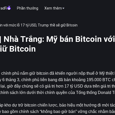
radFi
Phần thưởng
Xem thêm
 với mức lỗ 17 tỷ USD, Trump thề sẽ giữ Bitcoin
 Nhà Trắng: Mỹ bán Bitcoin vớ
iữ Bitcoin
o chính phủ nắm giữ 
bitcoin
 đã khiến người nộp thuế ở Mỹ thiệt h
6 tháng 3, chính phủ liên bang đã bán khoảng 195.000 BTC chỉ 
, giờ đây chúng sẽ có giá trị hơn 17 tỷ USD dựa trên giá trị th
i chính sách lớn dưới thời chính quyền của Tổng thống Donald 
ập kho dự trữ bitcoin chiến lược, báo hiệu một hướng đi mới táo
này bao gồm chính sách “không bao giờ bán” vững chắc nhằm bảo