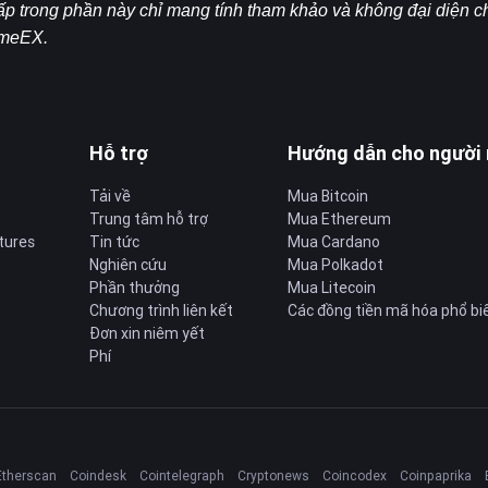
p trong phần này chỉ mang tính tham khảo và không đại diện cho
ameEX.
Hỗ trợ
Hướng dẫn cho người
Tải về
Mua Bitcoin
Trung tâm hỗ trợ
Mua Ethereum
tures
Tin tức
Mua Cardano
Nghiên cứu
Mua Polkadot
Phần thưởng
Mua Litecoin
Chương trình liên kết
Các đồng tiền mã hóa phổ bi
Đơn xin niêm yết
Phí
Etherscan
Coindesk
Cointelegraph
Cryptonews
Coincodex
Coinpaprika