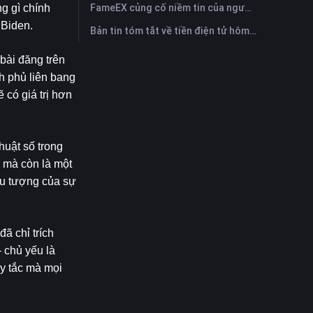
FameEX củng cố niềm tin của người dùng thông qua tám năm hoạt động ổn định và tăng trưởng toàn cầu
g gì chính 
 Biden.
Bản tin tóm tắt về tiền điện tử hôm nay trên FameEX | Ngày 28 tháng 7 năm 2026
ài đăng trên 
h phủ liên bang 
có giá trị hơn 
uật số trong 
 mà còn là một 
ểu tượng của sự 
 chỉ trích 
 chủ yếu là 
y tắc mà mọi 