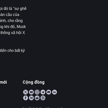
i đó là "sự ghê 
oàn cầu của 
ình, cho rằng 
g khi đó, Musk 
thông xã hội X 
iện cho bất kỳ 
 mới
Cộng đồng