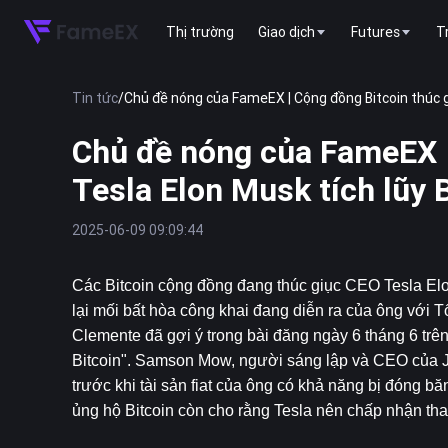
Thị trường
Giao dịch
Futures
T
Tin tức
/
Chủ đề nóng của FameEX | Cộng đồng Bitcoin thúc gi
Chủ đề nóng của FameEX |
Tesla Elon Musk tích lũy 
2025-06-09 09:09:44
Các 
Bitcoin
 cộng đồng đang thúc giục CEO Tesla Elo
lại mối bất hòa công khai đang diễn ra của ông với T
Clemente đã gợi ý trong bài đăng ngày 6 tháng 6 trên
Bitcoin". Samson Mow, người sáng lập và CEO của JA
trước khi tài sản fiat của ông có khả năng bị đóng b
ủng hộ Bitcoin còn cho rằng Tesla nên chấp nhận tha