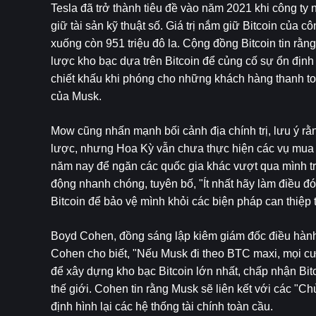
Tesla đã trở thành tiêu đề vào năm 2021 khi công ty
giữ tài sản kỹ thuật số. Giá trị nắm giữ Bitcoin của 
xuống còn 951 triệu đô la. Cộng đồng Bitcoin tin rằng
lược kho bạc dựa trên Bitcoin để củng cố sự ổn định 
chiết khấu khi phóng cho những khách hàng thanh toá
của Musk.
Mow cũng nhấn mạnh bối cảnh địa chính trị, lưu ý rằ
lược, nhưng Hoa Kỳ vẫn chưa thực hiện các vụ mua l
năm nay để ngăn các quốc gia khác vượt qua mình tr
động nhanh chóng, tuyên bố, "Ít nhất hãy làm điều đó
Bitcoin để bảo vệ mình khỏi các biện pháp can thiệp 
Boyd Cohen, đồng sáng lập kiêm giám đốc điều hành 
Cohen cho biết, "Nếu Musk đi theo BTC maxi, mọi cư
để xây dựng kho bạc Bitcoin lớn nhất, chấp nhận Bitc
thế giới. Cohen tin rằng Musk sẽ liên kết với các "Ch
định hình lại các hệ thống tài chính toàn cầu.