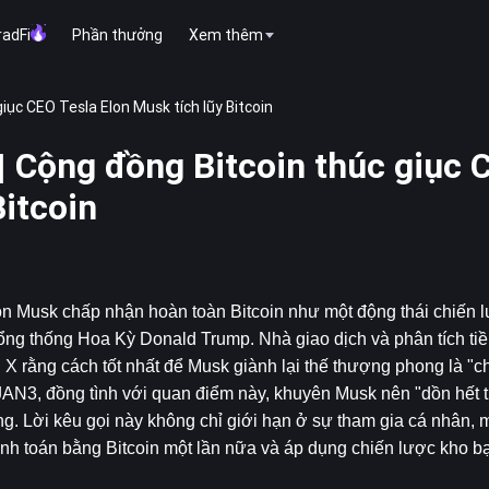
radFi
Phần thưởng
Xem thêm
ục CEO Tesla Elon Musk tích lũy Bitcoin
 Cộng đồng Bitcoin thúc giục 
Bitcoin
n Musk chấp nhận hoàn toàn Bitcoin như một động thái chiến l
ổng thống Hoa Kỳ Donald Trump. Nhà giao dịch và phân tích tiền 
 X rằng cách tốt nhất để Musk giành lại thế thượng phong là "c
N3, đồng tình với quan điểm này, khuyên Musk nên "dồn hết tiề
ăng. Lời kêu gọi này không chỉ giới hạn ở sự tham gia cá nhân, 
nh toán bằng Bitcoin một lần nữa và áp dụng chiến lược kho bạ