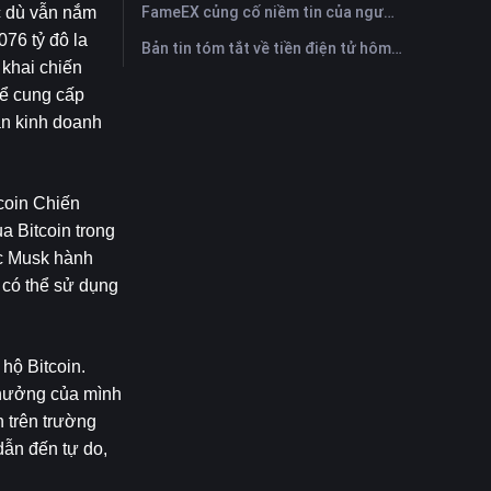
FameEX củng cố niềm tin của người dùng thông qua tám năm hoạt động ổn định và tăng trưởng toàn cầu
c dù vẫn nắm 
76 tỷ đô la 
Bản tin tóm tắt về tiền điện tử hôm nay trên FameEX | Ngày 28 tháng 7 năm 2026
khai chiến 
ể cung cấp 
n kinh doanh 
coin Chiến 
 Bitcoin trong 
c Musk hành 
 có thể sử dụng 
ộ Bitcoin. 
hưởng của mình 
 trên trường 
ẫn đến tự do, 