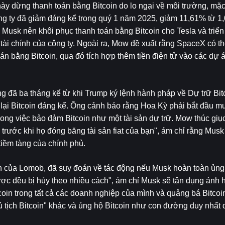
 này dừng thanh toán bằng Bitcoin do lo ngại về môi trường, mặ
công ty đã giảm đáng kể trong quý 1 năm 2025, giảm 11,61% từ 1,0
 Musk nên khôi phục thanh toán bằng Bitcoin cho Tesla và triển 
tài chính của công ty. Ngoài ra, Mow đề xuất rằng SpaceX có th
n bằng Bitcoin, qua đó tích hợp thêm tiền điện tử vào các dự á
ng đã ba tháng kể từ khi Trump ký lệnh hành pháp về Dự trữ Bit
ại Bitcoin đáng kể. Ông cảnh báo rằng Hoa Kỳ phải bắt đầu mua
ong việc bảo đảm Bitcoin như một tài sản dự trữ. Mow thúc giụ
 trước khi họ đóng băng tài sản fiat của bạn", ám chỉ rằng Musk
tiềm tàng của chính phủ.
của Lomob, đã suy đoán về tác động nếu Musk hoàn toàn ủng h
ợc đều bị hủy theo nhiều cách", ám chỉ Musk sẽ tận dụng ảnh 
oin trong tất cả các doanh nghiệp của mình và quảng bá Bitcoin
ủ tịch Bitcoin" khác và ủng hộ Bitcoin như con đường duy nhất d