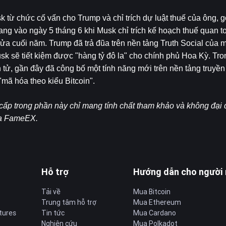
từ chức cố vấn cho Trump và chỉ trích dự luật thuế của ông, gọ
ang vào ngày 5 tháng 6 khi Musk chỉ trích kế hoạch thuế quan t
ửa cuối năm. Trump đã trả đũa trên nền tảng Truth Social của m
k sẽ tiết kiệm được "hàng tỷ đô la" cho chính phủ Hoa Kỳ. Tron
n tử, gần đây đã công bố một tính năng mới trên nền tảng truyền 
"mã hóa theo kiểu Bitcoin".
cấp trong phần này chỉ mang tính chất tham khảo và không đại d
ủa FameEX.
Hỗ trợ
Hướng dẫn cho người
Tải về
Mua Bitcoin
Trung tâm hỗ trợ
Mua Ethereum
tures
Tin tức
Mua Cardano
Nghiên cứu
Mua Polkadot