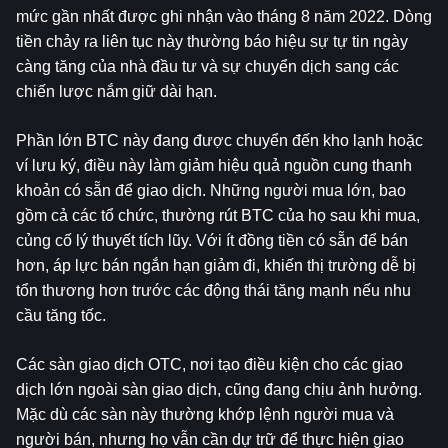
mức gần nhất được ghi nhận vào tháng 8 năm 2022. Dòng 
tiền chảy ra liên tục này thường báo hiệu sự tự tin ngày 
càng tăng của nhà đầu tư và sự chuyển dịch sang các 
chiến lược nắm giữ dài hạn.
Phần lớn BTC này đang được chuyển đến kho lạnh hoặc 
ví lưu ký, điều này làm giảm hiệu quả nguồn cung thanh 
khoản có sẵn để giao dịch. Những người mua lớn, bao 
gồm cả các tổ chức, thường rút BTC của họ sau khi mua, 
củng cố lý thuyết tích lũy. Với ít đồng tiền có sẵn để bán 
hơn, áp lực bán ngắn hạn giảm đi, khiến thị trường dễ bị 
tổn thương hơn trước các động thái tăng mạnh nếu nhu 
cầu tăng tốc.
Các sàn giao dịch OTC, nơi tạo điều kiện cho các giao 
dịch lớn ngoài sàn giao dịch, cũng đang chịu ảnh hưởng. 
Mặc dù các sàn này thường khớp lệnh người mua và 
người bán, nhưng họ vẫn cần dự trữ để thực hiện giao 