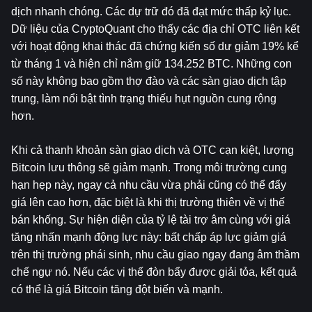
dịch nhanh chóng. Các dự trữ đó đã đạt mức thấp kỷ lục. 
Dữ liệu của CryptoQuant cho thấy các địa chỉ OTC liên kết 
với hoạt động khai thác đã chứng kiến ​​số dư giảm 19% kể 
từ tháng 1 và hiện chỉ nắm giữ 134.252 BTC. Những con 
số này không bao gồm thợ đào và các sàn giao dịch tập 
trung, làm nổi bật tình trạng thiếu hụt nguồn cung rộng 
hơn.
Khi cả thanh khoản sàn giao dịch và OTC cạn kiệt, lượng 
Bitcoin lưu thông sẽ giảm mạnh. Trong môi trường cung 
hạn hẹp này, ngay cả nhu cầu vừa phải cũng có thể đẩy 
giá lên cao hơn, đặc biệt là khi thị trường thiên về vị thế 
bán khống. Sự hiện diện của tỷ lệ tài trợ âm cùng với giá 
tăng nhấn mạnh động lực này: bất chấp áp lực giảm giá 
trên thị trường phái sinh, nhu cầu giao ngay đang âm thầm 
chế ngự nó. Nếu các vị thế đòn bẩy được giải tỏa, kết quả 
có thể là giá Bitcoin tăng đột biến và mạnh.