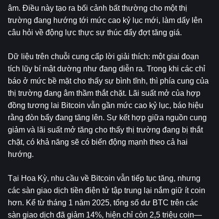
âm. Điều này tạo ra bối cảnh bất thường cho một thị 
trường đang hướng tới mức cao kỷ lục mới, làm dấy lên 
câu hỏi về động lực thực sự thúc đẩy đợt tăng giá.
Dữ liệu trên chuỗi cung cấp lời giải thích: một giai đoạn 
tích lũy bí mật dường như đang diễn ra. Trong khi các chỉ 
báo ở mức bề mặt cho thấy sự bình tĩnh, thì phía cung của 
thị trường đang âm thầm thắt chặt. Lãi suất mở của hợp 
đồng tương lai Bitcoin vẫn gần mức cao kỷ lục, báo hiệu 
rằng đòn bẩy đang tăng lên. Sự kết hợp giữa nguồn cung 
giảm và lãi suất mở tăng cho thấy thị trường đang bị thắt 
chặt, có khả năng sẽ có biến động mạnh theo cả hai 
hướng.
Tại Hoa Kỳ, nhu cầu về Bitcoin vẫn tiếp tục tăng, nhưng 
các sàn giao dịch tiền điện tử tập trung lại nắm giữ ít coin 
hơn. Kể từ tháng 1 năm 2025, tổng số dư BTC trên các 
sàn giao dịch đã giảm 14%, hiện chỉ còn 2,5 triệu coin—