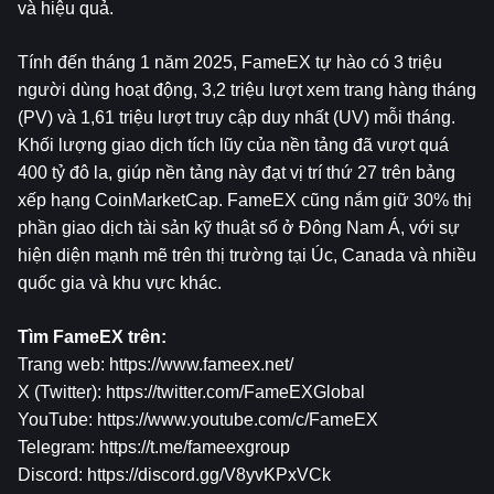
và hiệu quả.
Tính đến tháng 1 năm 2025, FameEX tự hào có 3 triệu 
người dùng hoạt động, 3,2 triệu lượt xem trang hàng tháng 
(PV) và 1,61 triệu lượt truy cập duy nhất (UV) mỗi tháng. 
Khối lượng giao dịch tích lũy của nền tảng đã vượt quá 
400 tỷ đô la, giúp nền tảng này đạt vị trí thứ 27 trên bảng 
xếp hạng CoinMarketCap. FameEX cũng nắm giữ 30% thị 
phần giao dịch tài sản kỹ thuật số ở Đông Nam Á, với sự 
hiện diện mạnh mẽ trên thị trường tại Úc, Canada và nhiều 
quốc gia và khu vực khác.
Tìm FameEX trên:
Trang web: 
https://www.fameex.net/
X (Twitter): 
https://twitter.com/FameEXGlobal
YouTube: 
https://www.youtube.com/c/FameEX
Telegram: 
https://t.me/fameexgroup
Discord: 
https://discord.gg/V8yvKPxVCk