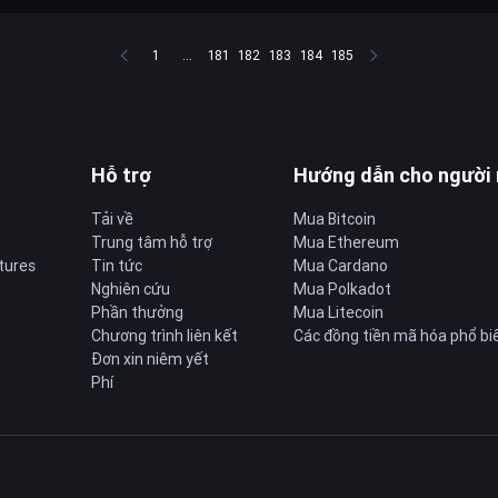
1
...
181
182
183
184
185
Hỗ trợ
Hướng dẫn cho người
Tải về
Mua Bitcoin
Trung tâm hỗ trợ
Mua Ethereum
tures
Tin tức
Mua Cardano
Nghiên cứu
Mua Polkadot
Phần thưởng
Mua Litecoin
Chương trình liên kết
Các đồng tiền mã hóa phổ bi
Đơn xin niêm yết
Phí