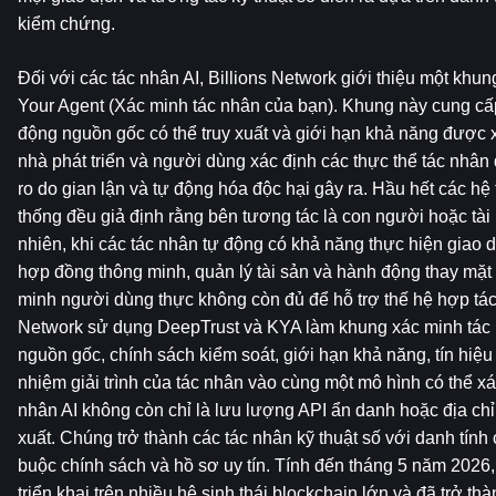
kiểm chứng.
Đối với các tác nhân AI, Billions Network giới thiệu một khu
Your Agent (Xác minh tác nhân của bạn). Khung này cung cấp
động nguồn gốc có thể truy xuất và giới hạn khả năng được x
nhà phát triển và người dùng xác định các thực thể tác nhân đá
ro do gian lận và tự động hóa độc hại gây ra. Hầu hết các hệ
thống đều giả định rằng bên tương tác là con người hoặc tài
nhiên, khi các tác nhân tự động có khả năng thực hiện giao dị
hợp đồng thông minh, quản lý tài sản và hành động thay mặt c
minh người dùng thực không còn đủ để hỗ trợ thế hệ hợp tác in
Network sử dụng DeepTrust và KYA làm khung xác minh tác 
nguồn gốc, chính sách kiểm soát, giới hạn khả năng, tín hiệu 
nhiệm giải trình của tác nhân vào cùng một mô hình có thể xá
nhân AI không còn chỉ là lưu lượng API ẩn danh hoặc địa chỉ 
xuất. Chúng trở thành các tác nhân kỹ thuật số với danh tính 
buộc chính sách và hồ sơ uy tín. Tính đến tháng 5 năm 2026,
triển khai trên nhiều hệ sinh thái blockchain lớn và đã trở th