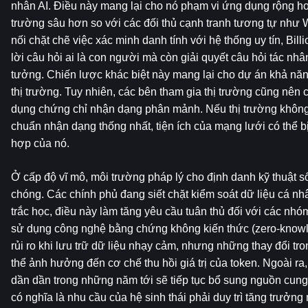
nhân AI. Điều này mang lại cho nó phạm vi ứng dụng rộng hơ
trường sâu hơn so với các đối thủ cạnh tranh tương tự như W
nối chặt chẽ việc xác minh danh tính với hệ thống uy tín, Bill
lời câu hỏi ai là con người mà còn giải quyết câu hỏi tác nhâ
tưởng. Chiến lược khác biệt này mang lại cho dự án khả năn
thị trường. Tuy nhiên, các bên tham gia thị trường cũng nên ch
dụng chứng chỉ nhận dạng phân mảnh. Nếu thị trường không 
chuẩn nhận dạng thống nhất, tiện ích của mạng lưới có thể bị
hợp của nó.
Ở cấp độ vĩ mô, môi trường pháp lý cho định danh kỹ thuật s
chóng. Các chính phủ đang siết chặt kiểm soát dữ liệu cá nhâ
trắc học, điều này làm tăng yêu cầu tuân thủ đối với các nhó
sử dụng công nghệ bằng chứng không kiến ​​thức (zero-knowle
rủi ro khi lưu trữ dữ liệu nhạy cảm, nhưng những thay đổi tro
thể ảnh hưởng đến cơ chế thu hồi giá trị của token. Ngoài ra, 
dần dần trong những năm tới sẽ tiếp tục bổ sung nguồn cung 
có nghĩa là nhu cầu của hệ sinh thái phải duy trì tăng trưởng