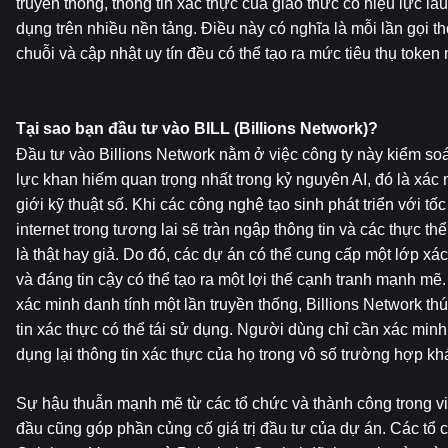
truyền thống, thông tin xác thực của giao thức có hiệu lực lâu
dụng trên nhiều nền tảng. Điều này có nghĩa là mỗi lần gọi th
chuỗi và cập nhật uy tín đều có thể tạo ra mức tiêu thụ token
Tại sao bạn đầu tư vào BILL (Billions Network)?
Đầu tư vào Billions Network nằm ở việc công ty này kiểm so
lực khan hiếm quan trọng nhất trong kỷ nguyên AI, đó là xác m
giới kỹ thuật số. Khi các công nghệ tạo sinh phát triển với tốc
internet trong tương lai sẽ tràn ngập thông tin và các thực th
là thật hay giả. Do đó, các dự án có thể cung cấp một lớp xác 
và đáng tin cậy có thể tạo ra một lợi thế cạnh tranh mạnh mẽ
xác minh danh tính một lần truyền thống, Billions Network th
tin xác thực có thể tái sử dụng. Người dùng chỉ cần xác minh 
dụng lại thông tin xác thực của họ trong vô số trường hợp kh
Sự hậu thuẫn mạnh mẽ từ các tổ chức và thành công trong vi
đầu cũng góp phần củng cố giá trị đầu tư của dự án. Các tổ