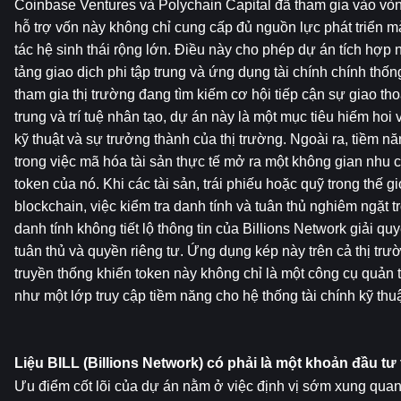
Coinbase Ventures và Polychain Capital đã tham gia vào vò
hỗ trợ vốn này không chỉ cung cấp đủ nguồn lực phát triển m
tác hệ sinh thái rộng lớn. Điều này cho phép dự án tích hợp
tảng giao dịch phi tập trung và ứng dụng tài chính chính thố
tham gia thị trường đang tìm kiếm cơ hội tiếp cận sự giao tho
trung và trí tuệ nhân tạo, dự án này là một mục tiêu hiếm hoi
kỹ thuật và sự trưởng thành của thị trường. Ngoài ra, tiềm n
trong việc mã hóa tài sản thực tế mở ra một không gian nhu 
token của nó. Khi các tài sản, trái phiếu hoặc quỹ trong thế 
blockchain, việc kiểm tra danh tính và tuân thủ nghiêm ngặt tr
danh tính không tiết lộ thông tin của Billions Network giải quy
tuân thủ và quyền riêng tư. Ứng dụng kép này trên cả thị trườn
truyền thống khiến token này không chỉ là một công cụ quản tr
như một lớp truy cập tiềm năng cho hệ thống tài chính kỹ thuậ
Liệu BILL (Billions Network) có phải là một khoản đầu tư 
Ưu điểm cốt lõi của dự án nằm ở việc định vị sớm xung quan