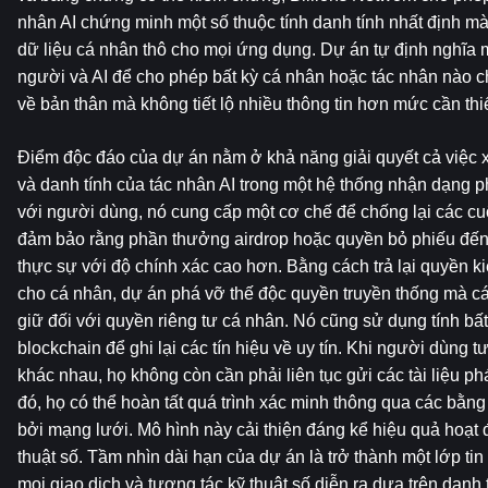
nhân AI chứng minh một số thuộc tính danh tính nhất định mà k
dữ liệu cá nhân thô cho mọi ứng dụng. Dự án tự định nghĩa 
người và AI để cho phép bất kỳ cá nhân hoặc tác nhân nào ch
về bản thân mà không tiết lộ nhiều thông tin hơn mức cần thiế
Điểm độc đáo của dự án nằm ở khả năng giải quyết cả việc 
và danh tính của tác nhân AI trong một hệ thống nhận dạng phi
với người dùng, nó cung cấp một cơ chế để chống lại các cuộ
đảm bảo rằng phần thưởng airdrop hoặc quyền bỏ phiếu đến
thực sự với độ chính xác cao hơn. Bằng cách trả lại quyền k
cho cá nhân, dự án phá vỡ thế độc quyền truyền thống mà các
giữ đối với quyền riêng tư cá nhân. Nó cũng sử dụng tính bất
blockchain để ghi lại các tín hiệu về uy tín. Khi người dùng t
khác nhau, họ không còn cần phải liên tục gửi các tài liệu ph
đó, họ có thể hoàn tất quá trình xác minh thông qua các bằn
bởi mạng lưới. Mô hình này cải thiện đáng kể hiệu quả hoạt đ
thuật số. Tầm nhìn dài hạn của dự án là trở thành một lớp tin
mọi giao dịch và tương tác kỹ thuật số diễn ra dựa trên danh 