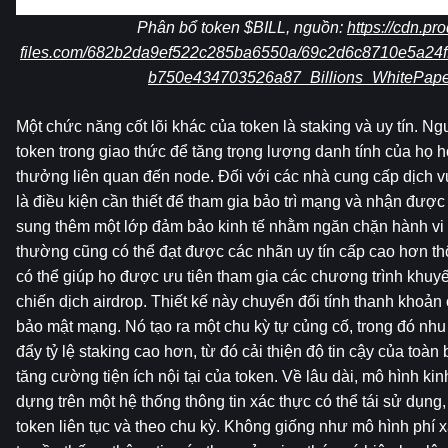
Phân bổ token $BILL, nguồn: 
https://cdn.pr
files.com/682b2da9ef522c285ba6550a/69c2d6c8710e5a24f
b750e434703526a87_Billions_WhitePape
Một chức năng cốt lõi khác của token là staking và uy tín. N
token trong giao thức để tăng trọng lượng danh tính của họ 
thưởng liên quan đến node. Đối với các nhà cung cấp dịch vụ
là điều kiện cần thiết để tham gia bảo trì mạng và nhận được
sung thêm một lớp đảm bảo kinh tế nhằm ngăn chặn hành vi 
thường cũng có thể đạt được các nhãn uy tín cấp cao hơn thô
có thể giúp họ được ưu tiên tham gia các chương trình khuyế
chiến dịch airdrop. Thiết kế này chuyển đổi tính thanh khoản 
bảo mật mạng. Nó tạo ra một chu kỳ tự củng cố, trong đó nhu
đẩy tỷ lệ staking cao hơn, từ đó cải thiện độ tin cậy của toà
tăng cường tiện ích nội tại của token. Về lâu dài, mô hình kin
dựng trên một hệ thống thông tin xác thực có thể tái sử dụng,
token liên tục và theo chu kỳ. Không giống như mô hình phí x