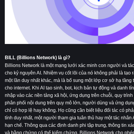
BILL (Billions Network) là gì?
Billions Network là một mạng lưới xác minh con người và tá
cho kỷ nguyên AI. Nhiệm vụ cốt lõi của nó không phải là tạo 
một lần duy nhất khác, mà là bổ sung một lớp cơ sở hạ tầng t
cho internet. Khi AI tạo sinh, bot, kịch bản tự động và danh tí
nhập vào các nền tảng xã hội, ứng dụng trên chuỗi, quy trình 
phân phối nội dung trên quy mô lớn, người dùng và ứng dụng 
chỉ có hợp lệ hay không. Họ cũng cần biết liệu đối tác có phải
tính duy nhất, một người tham gia tuân thủ hay một tác nhân A
hạn chế. Thông qua các định danh phi tập trung, thông tin xá
và bằng chứng có thể kiểm chứng, Billions Network cho phép 