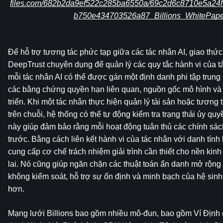
files.com/682b2da9ef522c285ba6550a/69c2d6c8710e5a24f
b750e434703526a87_Billions_WhitePape
Để hỗ trợ tương tác phức tạp giữa các tác nhân AI, giao thức 
DeepTrust chuyên dụng để quản lý các quy tắc hành vi của tá
mỗi tác nhân AI có thể được gán một định danh phi tập trung r
các bằng chứng quyền hạn liên quan, nguồn gốc mô hình và h
triển. Khi một tác nhân thực hiện quản lý tài sản hoặc tương
trên chuỗi, hệ thống có thể tự động kiểm tra trạng thái ủy qu
này giúp đảm bảo rằng mỗi hoạt động tuân thủ các chính sác
trước. Bằng cách liên kết hành vi của tác nhân với danh tính 
cung cấp cơ chế trách nhiệm giải trình cần thiết cho nền kinh
lai. Nó cũng giúp ngăn chặn các thuật toán ẩn danh mở rộng t
không kiểm soát, hỗ trợ sự ổn định và minh bạch của hệ sinh t
hơn.
Mạng lưới Billions bao gồm nhiều mô-đun, bao gồm Ví Định d