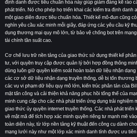
định danh được tiêu chuẩn hóa này giúp giảm đáng kể rào cả
phát triển. Nó cho phép họ triển khai các kiểm tra định danh 
một giao diện được tiêu chuẩn hóa. Thiết kế mô-đun cũng có
nghìn yêu cầu xác minh mỗi giây, đáp ứng các yêu cầu kỹ thu
dụng thương mại quy mô lớn, từ bảo vệ chống bot trên mạng x
tài chính tần suất cao.
Cơ chế lưu trữ nền tảng của giao thức sử dụng thiết kế phân 
tư, với quyền truy cập được quản lý bởi hợp đồng thông min
dùng luôn giữ quyền kiểm soát hoàn toàn dữ liệu nhận dạng
các cơ sở dữ liệu nhận dạng truyền thống, dễ bị tổn thương b
các vụ vi phạm dữ liệu quy mô lớn, kiến ​​trúc phân tán của Bi
mặt tấn công và cải thiện khả năng phục hồi tổng thể của mạ
minh cung cấp cho các nhà phát triển ứng dụng trải nghiệm 
giao thức ủy quyền internet truyền thống. Các nhà phát triể
về mật mã để tích hợp xác minh quyền riêng tư mạnh mẽ vào 
toàn diện này, từ lớp nền tảng kỹ thuật đến công cụ dành cho n
mạng lưới này như một lớp xác minh danh tính được ưu tiên c