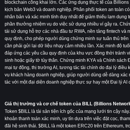
blockchain công khai lớn. Các ứng dụng thực tế của Billions
kịch bản Web3 và doanh nghiệp. Phân phối token an toàn có
nhân bản và xác minh tính duy nhất để giảm thiểu lạm dụng tro
phần thưởng nhiệm vụ do việc sử dụng nhiều ví gây ra. Chứ
tái sử dụng hỗ trợ các nhà đầu tư RWA, nền tảng fintech và m
quy định, cho phép người dùng chứng minh sự tuân thủ trên
cần phải gửi lại dữ liệu nhạy cảm nhiều lần. Xác minh độ tuổ
đáp ứng các yêu cầu quy định của khu vực đồng thời tránh vi
sinh hoặc giấy tờ tùy thân. Chứng minh KYA ​​và Chính sách Đạ
mại tự động, thị trường AI, tương tác tài chính do đại lý điều 
vụ khách hàng doanh nghiệp, giúp người dùng dễ dàng xác 
tác với một đại diện doanh nghiệp thực sự hay một Đại lý AI có
Giá thị trường và cơ chế token của BILL (Billions Networ
Token $BILL là tài sản tiện ích gốc của mạng lưới tin cậy nà
khoản thanh toán xác minh, uy tín dựa trên việc đặt cọc, tha
đãi hệ sinh thái. $BILL là một token ERC20 trên Ethereum, t