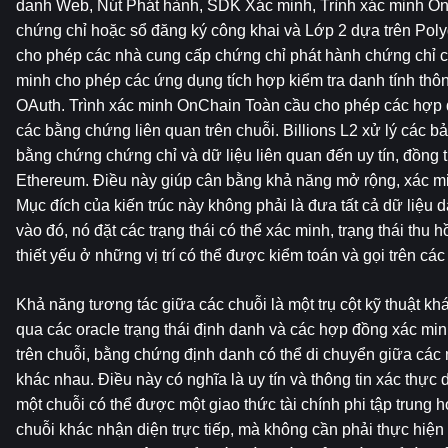
danh Web, Nút Phát hành, SDK Xác minh, Trình xác minh On
chứng chỉ hoặc sổ đăng ký công khai và Lớp 2 dựa trên Pol
cho phép các nhà cung cấp chứng chỉ phát hành chứng chỉ c
minh cho phép các ứng dụng tích hợp kiểm tra danh tính thôn
OAuth. Trình xác minh OnChain Toàn cầu cho phép các hợp 
các bằng chứng liên quan trên chuỗi. Billions L2 xử lý các bản
bằng chứng chứng chỉ và dữ liệu liên quan đến uy tín, đồng t
Ethereum. Điều này giúp cân bằng khả năng mở rộng, xác min
Mục đích của kiến ​​trúc này không phải là đưa tất cả dữ liệu d
vào đó, nó đặt các trạng thái có thể xác minh, trạng thái thu
thiết yếu ở những vị trí có thể được kiểm toán và gọi trên cá
Khả năng tương tác giữa các chuỗi là một trụ cột kỹ thuật kh
qua các oracle trạng thái định danh và các hợp đồng xác minh 
trên chuỗi, bằng chứng định danh có thể di chuyển giữa các 
khác nhau. Điều này có nghĩa là uy tín và thông tin xác thực d
một chuỗi có thể được một giao thức tài chính phi tập trung h
chuỗi khác nhận diện trực tiếp, mà không cần phải thực hiện l