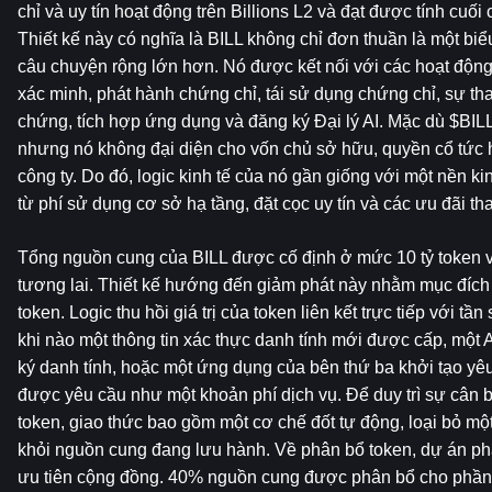
chỉ và uy tín hoạt động trên Billions L2 và đạt được tính cuố
Thiết kế này có nghĩa là BILL không chỉ đơn thuần là một biểu
câu chuyện rộng lớn hơn. Nó được kết nối với các hoạt động
xác minh, phát hành chứng chỉ, tái sử dụng chứng chỉ, sự th
chứng, tích hợp ứng dụng và đăng ký Đại lý AI. Mặc dù $BILL là
nhưng nó không đại diện cho vốn chủ sở hữu, quyền cổ tức 
công ty. Do đó, logic kinh tế của nó gần giống với một nền ki
từ phí sử dụng cơ sở hạ tầng, đặt cọc uy tín và các ưu đãi th
Tổng nguồn cung của BILL được cố định ở mức 10 tỷ token và
tương lai. Thiết kế hướng đến giảm phát này nhằm mục đích 
token. Logic thu hồi giá trị của token liên kết trực tiếp với tầ
khi nào một thông tin xác thực danh tính mới được cấp, một A
ký danh tính, hoặc một ứng dụng của bên thứ ba khởi tạo yêu
được yêu cầu như một khoản phí dịch vụ. Để duy trì sự cân bằ
token, giao thức bao gồm một cơ chế đốt tự động, loại bỏ mộ
khỏi nguồn cung đang lưu hành. Về phân bổ token, dự án phả
ưu tiên cộng đồng. 40% nguồn cung được phân bổ cho phần t