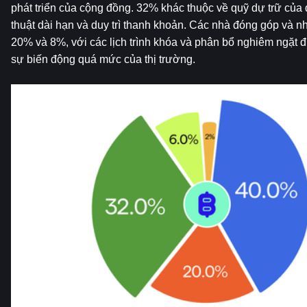
phát triển của cộng đồng. 32% khác thuộc về quỹ dự trữ của qu
thuật dài hạn và duy trì thanh khoản. Các nhà đóng góp và nh
20% và 8%, với các lịch trình khóa và phân bổ nghiêm ngặt đư
sự biến động quá mức của thị trường.