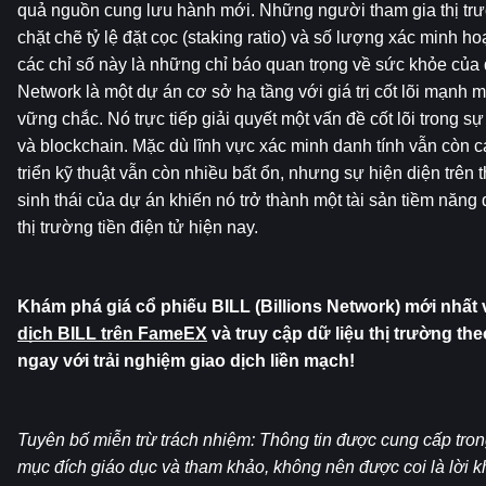
quả nguồn cung lưu hành mới. Những người tham gia thị trườ
chặt chẽ tỷ lệ đặt cọc (staking ratio) và số lượng xác minh ho
các chỉ số này là những chỉ báo quan trọng về sức khỏe của d
Network là một dự án cơ sở hạ tầng với giá trị cốt lõi mạnh m
vững chắc. Nó trực tiếp giải quyết một vấn đề cốt lõi trong sự h
và blockchain. Mặc dù lĩnh vực xác minh danh tính vẫn còn c
triển kỹ thuật vẫn còn nhiều bất ổn, nhưng sự hiện diện trên t
sinh thái của dự án khiến nó trở thành một tài sản tiềm năng 
thị trường tiền điện tử hiện nay.
Khám phá giá cổ phiếu BILL (Billions Network) mới nhất và
dịch BILL trên FameEX
 và truy cập dữ liệu thị trường the
ngay với trải nghiệm giao dịch liền mạch!
Tuyên bố miễn trừ trách nhiệm: Thông tin được cung cấp trong
mục đích giáo dục và tham khảo, không nên được coi là lời kh