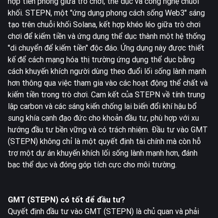
hợp tiên phong giữa trò chơi, thể dục và công nghệ chuỗi
khối. STEPN, một "ứng dụng phong cách sống Web3" sáng
tạo trên chuỗi khối Solana, kết hợp khéo léo giữa trò chơi
chơi để kiếm tiền và ứng dụng thể dục thành một hệ thống
"di chuyển để kiếm tiền" độc đáo. Ứng dụng này được thiết
kế để cách mạng hóa thị trường ứng dụng thể dục bằng
cách khuyến khích người dùng theo đuổi lối sống lành mạnh
hơn thông qua việc tham gia vào các hoạt động thể chất và
kiếm tiền trong trò chơi. Cam kết của STEPN về tính trung
lập carbon và các sáng kiến chống lại biến đổi khí hậu bổ
sung khía cạnh đạo đức cho khoản đầu tư, phù hợp với xu
hướng đầu tư bền vững và có trách nhiệm. Đầu tư vào GMT
(STEPN) không chỉ là một quyết định tài chính mà còn hỗ
trợ một dự án khuyến khích lối sống lành mạnh hơn, đánh
bạc thể dục và đóng góp tích cực cho môi trường.
GMT (STEPN) có tốt để đầu tư?
Quyết định đầu tư vào GMT (STEPN) là chủ quan và phải