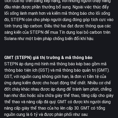
tích của họ trên bảng xếp hạng, với những người chạy hàng
đầu nhận được phần thưởng bổ sung. Ngoài việc thúc đẩy
lối sống lành mạnh hơn và kiếm mã thông báo cho lối sống
đó, STEPN còn cho phép người dùng đóng góp tích cực vào
tính trung lập carbon. Điều thứ hai đạt được thông qua các
sáng kiến của STEPN để mua Tín dụng loại bỏ carbon trên
Solana như một biện pháp chống biến đổi khí hậu.
GMT (STEPN) giá thị trường & mã thông báo
STEPN áp dụng mô hình mã thông báo kép bao gồm mã
thông báo tiện ích (GST) và mã thông báo quản trị (GMT).
GST, với nguồn cung không giới hạn, là đơn vị tiền tệ của
ứng dụng kiếm được cho hoạt động thể chất. Nhiều cơ chế
đốt cháy khác nhau được áp dụng để tránh lạm phát, chẳng
hạn như đúc hoặc sửa chữa giày thể thao, tăng cấp cho giày
thể thao và nâng cấp đá quý. GMT có được khi người dùng
nâng cấp giày thể thao của họ lên cấp 30. GMT có tổng
nguồn cung là 6 tỷ và được phân phối như sau: