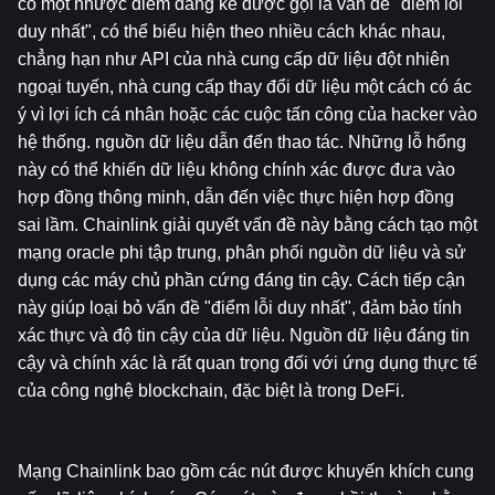
có một nhược điểm đáng kể được gọi là vấn đề "điểm lỗi 
duy nhất", có thể biểu hiện theo nhiều cách khác nhau, 
chẳng hạn như API của nhà cung cấp dữ liệu đột nhiên 
ngoại tuyến, nhà cung cấp thay đổi dữ liệu một cách có ác 
ý vì lợi ích cá nhân hoặc các cuộc tấn công của hacker vào 
hệ thống. nguồn dữ liệu dẫn đến thao tác. Những lỗ hổng 
này có thể khiến dữ liệu không chính xác được đưa vào 
hợp đồng thông minh, dẫn đến việc thực hiện hợp đồng 
sai lầm. Chainlink giải quyết vấn đề này bằng cách tạo một 
mạng oracle phi tập trung, phân phối nguồn dữ liệu và sử 
dụng các máy chủ phần cứng đáng tin cậy. Cách tiếp cận 
này giúp loại bỏ vấn đề "điểm lỗi duy nhất", đảm bảo tính 
xác thực và độ tin cậy của dữ liệu. Nguồn dữ liệu đáng tin 
cậy và chính xác là rất quan trọng đối với ứng dụng thực tế 
của công nghệ blockchain, đặc biệt là trong DeFi.
Mạng Chainlink bao gồm các nút được khuyến khích cung 