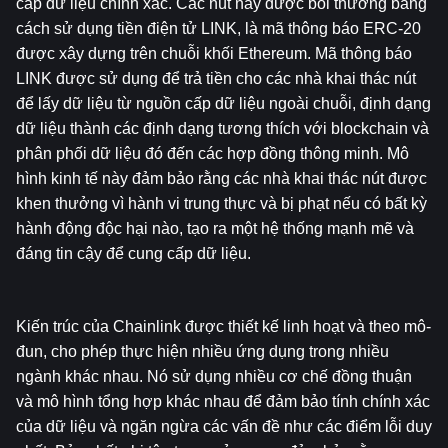
cấp dữ liệu chính xác. Các nút này được bồi thường bằng 
cách sử dụng tiền điện tử LINK, là mã thông báo ERC-20 
được xây dựng trên chuỗi khối Ethereum. Mã thông báo 
LINK được sử dụng để trả tiền cho các nhà khai thác nút 
để lấy dữ liệu từ nguồn cấp dữ liệu ngoài chuỗi, định dạng 
dữ liệu thành các định dạng tương thích với blockchain và 
phân phối dữ liệu đó đến các hợp đồng thông minh. Mô 
hình kinh tế này đảm bảo rằng các nhà khai thác nút được 
khen thưởng vì hành vi trung thực và bị phạt nếu có bất kỳ 
hành động độc hại nào, tạo ra một hệ thống mạnh mẽ và 
đáng tin cậy để cung cấp dữ liệu.
Kiến trúc của Chainlink được thiết kế linh hoạt và theo mô-
đun, cho phép thực hiện nhiều ứng dụng trong nhiều 
ngành khác nhau. Nó sử dụng nhiều cơ chế đồng thuận 
và mô hình tổng hợp khác nhau để đảm bảo tính chính xác 
của dữ liệu và ngăn ngừa các vấn đề như các điểm lỗi duy 