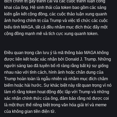
dịch chính trị gây tranh cãi và các cuộc tranh luận công 
khai của ông. Hệ sinh thái của token bao gồm các sáng 
kiến ​​gắn kết cộng đồng, các cuộc thảo luận xung quanh 
ảnh hưởng chính trị của Trump và việc tổ chức các cuộc 
biểu tình MAGA, tất cả đều nhằm mục đích thúc đẩy một 
cộng đồng mạnh mẽ và tích cực xung quanh token.
Điều quan trọng cần lưu ý là mã thông báo MAGA không 
được liên kết hoặc xác nhận bởi Donald J. Trump. Những 
người sáng tạo đã tuyên bố rõ ràng rằng bất kỳ sự giống 
nhau nào với tính cách, hình ảnh hoặc chân dung của 
Trump hoàn toàn là ngẫu nhiên và nhằm mục đích châm 
biếm hoặc hài hước. Sự khác biệt này rất quan trọng vì nó 
làm rõ rằng token hoạt động độc lập với Trump và những 
xác nhận chính thức của ông, đảm bảo rằng nó được coi 
là một thực thể riêng biệt trong văn hóa giải trí và meme 
của không gian tiền điện tử.