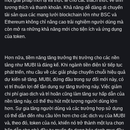
một giải pháp mới lạ và thực tế cho các thách thức về tính 
tương thích và thanh khoản. Khả năng dễ dàng di chuyển 
tài sản qua các mạng lưới blockchain lớn như BSC và 
Ethereum không chỉ nâng cao trải nghiệm người dùng mà 
còn mở ra những khả năng mới cho tiện ích và ứng dụng 
của token.
Hơn nữa, tiềm năng tăng trưởng thị trường cho các nền 
tảng như MUBI là đáng kể. Khi ngành tiền điện tử tiếp tục 
phát triển, nhu cầu về các giải pháp chuyển chuỗi hiệu quả 
dự kiến sẽ tăng. MUBI, đứng đầu trong sự đổi mới này, có 
vị trí thuận lợi để tận dụng sự tăng trưởng này. Việc giảm 
chi phí giao dịch và trì hoãn cũng làm tăng sự hấp dẫn của 
nền tảng này, có thể thu hút một lượng người dùng lớn 
hơn. Sự gia tăng người dùng và các trường hợp sử dụng 
có thể dẫn đến nhu cầu lớn hơn cho các dịch vụ của MUBI 
và, theo đó, token của nó, khiến nó trở thành một lựa chọn 