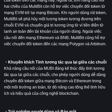
của token trên các mạng này. Ngoài ra, tính năng cầu nối 
hai chiều của MultiBit còn hỗ trợ việc chuyển đổi token từ 
mạng EVM trở lại mạng Bitcoin. Khi người dùng rút token, 
MultiBit sẽ phá hủy một lượng token tương đương trên 
chuỗi EVM và chuyển giá trị tương ứng từ ví tiền điện tử 
lạnh an toàn đến tài khoản của người dùng. Ngoài việc 
cầu nối đến mạng Ethereum và BNB, MultiBit cũng hỗ trợ 
việc chuyển đổi token đến các mạng Polygon và Arbitrum.
・Khuyến khích Tính tương tác qua lại giữa các chuỗi
Khả năng cầu nối của MUBI đáng kể thúc đẩy tính tương 
tác qua lại giữa các chuỗi, cho phép người dùng dễ dàng 
chuyển đổi token giữa mạng Bitcoin và Ethereum trong 
một môi trường an toàn, từ đó nâng cao tổng thể tính hữu 
ích và hiệu quả của công nghệ blockchain.
・Trải nghiệm người dùng và Bảo mật