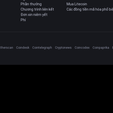
Phần thưởng
Mua Litecoin
Chương trình liên kết
Các đồng tiền mã hóa phổ bi
Đơn xin niêm yết
Phí
Etherscan
Coindesk
Cointelegraph
Cryptonews
Coincodex
Coinpaprika