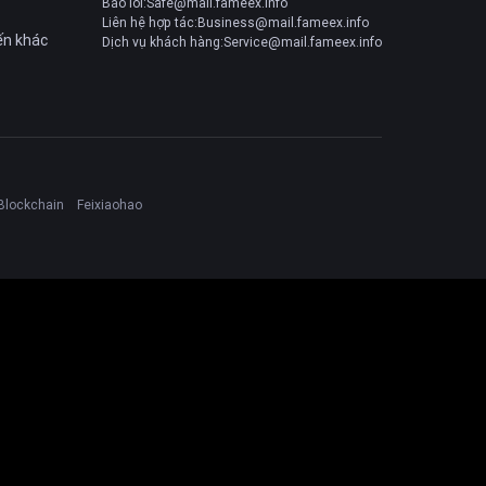
Báo lỗi:Safe@mail.fameex.info
Liên hệ hợp tác:Business@mail.fameex.info
ến khác
Dịch vụ khách hàng:Service@mail.fameex.info
Blockchain
Feixiaohao