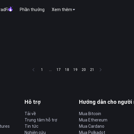
radFi
Phần thưởng
Xem thêm
1
...
17
18
19
20
21
Hỗ trợ
Hướng dẫn cho người
Tải về
Mua Bitcoin
Trung tâm hỗ trợ
Mua Ethereum
tures
Tin tức
Mua Cardano
Nghiên cứu
Mua Polkadot