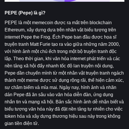
PEPE (Pepe) là gì?
PEPE là một memecoin được ra mắt trên blockchain 
Ethereum, xây dựng dựa trên nhân vật biểu tượng trên 
internet Pepe the Frog. Ếch Pepe ban đầu được họa sĩ 
truyện tranh Matt Furie tạo ra vào giữa những năm 2000, 
với hình ảnh một chú ếch trong một bộ truyện tranh độc 
lập. Theo thời gian, khi văn hóa internet phát triển và các 
nền tảng xã hội đẩy nhanh tốc độ lan truyền nội dung, 
Pepe dần chuyển mình từ một nhân vật truyện tranh ngách 
thành một meme được sử dụng rộng rãi, thể hiện cảm xúc, 
sự châm biếm và mỉa mai. Ngày nay, hình ảnh và nhãn 
dán Pepe đã ăn sâu vào văn hóa diễn đàn, ứng dụng 
nhắn tin và mạng xã hội. Bản sắc hình ảnh dễ nhận biết và 
biểu tượng văn hóa này đã đặt nền tảng tự nhiên cho việc 
token hóa và xây dựng thương hiệu sau này trong không 
gian tiền điện tử.