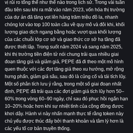
vị rủi ro tổng thể như thế nào trong lịch sử. Trong vài tuần 
đầu tiên sau khi ra mắt vào năm 2023, vốn hóa thị trường 
của dự án đã tăng vọt lên hàng trăm triệu đô la, nhanh 
chóng lọt vào top 100 toàn cầu về quy mô và đôi khi, khối 
lượng giao dịch ngang bằng hoặc vượt qua khối lượng 
của các chuỗi lớp cơ sở và giao thức cơ sở hạ tầng đã 
được thiết lập. Trong suốt năm 2024 và sang năm 2025, 
khi thị trường tiền điện tử nói chung trải qua nhiều giai 
đoạn tăng giá và giảm giá, PEPE đã đi theo một mô hình 
quen thuộc với các đợt tăng giá theo xu hướng, mở rộng 
hưng phấn, giảm giá sâu, sau đó là củng cố và tái tích lũy. 
Một số phân tích lưu ý rằng, trong một số giai đoạn nhất 
định, PEPE đã trải qua các đợt giảm giá tích lũy hơn 50–
60% trong vòng 60–90 ngày, chỉ sau đó phục hồi ngắn hạn 
10–20% hoặc hơn khi sự nhiệt tình của cộng đồng được 
khơi dậy. Hành vi này nhấn mạnh thực tế rằng token này 
chủ yếu được thúc đẩy bởi thanh khoản và tâm lý hơn là 
các yếu tố cơ bản truyền thống.