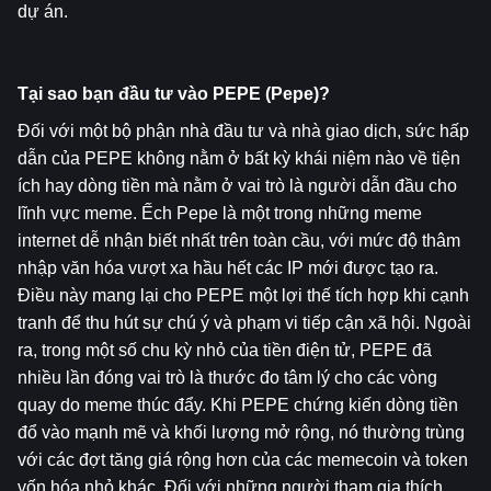
dự án.
Tại sao bạn đầu tư vào PEPE (Pepe)?
Đối với một bộ phận nhà đầu tư và nhà giao dịch, sức hấp 
dẫn của PEPE không nằm ở bất kỳ khái niệm nào về tiện 
ích hay dòng tiền mà nằm ở vai trò là người dẫn đầu cho 
lĩnh vực meme. Ếch Pepe là một trong những meme 
internet dễ nhận biết nhất trên toàn cầu, với mức độ thâm 
nhập văn hóa vượt xa hầu hết các IP mới được tạo ra. 
Điều này mang lại cho PEPE một lợi thế tích hợp khi cạnh 
tranh để thu hút sự chú ý và phạm vi tiếp cận xã hội. Ngoài 
ra, trong một số chu kỳ nhỏ của tiền điện tử, PEPE đã 
nhiều lần đóng vai trò là thước đo tâm lý cho các vòng 
quay do meme thúc đẩy. Khi PEPE chứng kiến ​​dòng tiền 
đổ vào mạnh mẽ và khối lượng mở rộng, nó thường trùng 
với các đợt tăng giá rộng hơn của các memecoin và token 
vốn hóa nhỏ khác. Đối với những người tham gia thích 