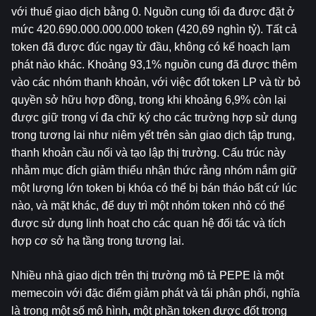
với thuế giao dịch bằng 0. Nguồn cung tối đa được đặt ở 
mức 420.690.000.000.000 token (420,69 nghìn tỷ). Tất cả 
token đã được đúc ngay từ đầu, không có kế hoạch lạm 
phát nào khác. Khoảng 93,1% nguồn cung đã được thêm 
vào các nhóm thanh khoản, với việc đốt token LP và từ bỏ 
quyền sở hữu hợp đồng, trong khi khoảng 6,9% còn lại 
được giữ trong ví đa chữ ký cho các trường hợp sử dụng 
trong tương lai như niêm yết trên sàn giao dịch tập trung, 
thanh khoản cầu nối và tạo lập thị trường. Cấu trúc này 
nhằm mục đích giảm thiểu nhận thức rằng nhóm nắm giữ 
một lượng lớn token bị khóa có thể bị bán tháo bất cứ lúc 
nào, và mặt khác, để duy trì một nhóm token nhỏ có thể 
được sử dụng linh hoạt cho các quan hệ đối tác và tích 
hợp cơ sở hạ tầng trong tương lai.
Nhiều nhà giao dịch trên thị trường mô tả PEPE là một 
memecoin với đặc điểm giảm phát và tái phân phối, nghĩa 
là trong một số mô hình, một phần token được đốt trong 