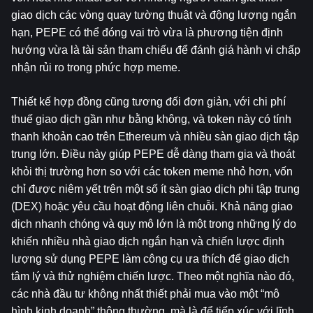
giao dịch các vòng quay tường thuật và động lượng ngắn 
hạn, PEPE có thể đóng vai trò vừa là phương tiện định 
hướng vừa là tài sản tham chiếu để đánh giá hành vi chấp 
nhận rủi ro trong phức hợp meme.
Thiết kế hợp đồng cũng tương đối đơn giản, với chi phí 
thuế giao dịch gần như bằng không, và token này có tính 
thanh khoản cao trên Ethereum và nhiều sàn giao dịch tập 
trung lớn. Điều này giúp PEPE dễ dàng tham gia và thoát 
khỏi thị trường hơn so với các token meme nhỏ hơn, vốn 
chỉ được niêm yết trên một số ít sàn giao dịch phi tập trung 
(DEX) hoặc yêu cầu hoạt động liên chuỗi. Khả năng giao 
dịch nhanh chóng và quy mô lớn là một trong những lý do 
khiến nhiều nhà giao dịch ngắn hạn và chiến lược định 
lượng sử dụng PEPE làm công cụ ưa thích để giao dịch 
tâm lý và thử nghiệm chiến lược. Theo một nghĩa nào đó, 
các nhà đầu tư không nhất thiết phải mua vào một “mô 
hình kinh doanh” thông thường, mà là để tiếp xúc với lĩnh 