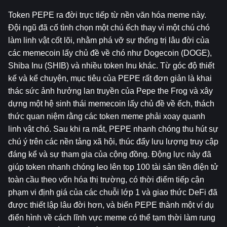
Token PEPE ra đời trực tiếp từ nền văn hóa meme này. 
Đội ngũ đã cố tình chọn một chú ếch thay vì một chú chó 
làm linh vật cốt lõi, nhằm phá vỡ sự thống trị lâu đời của 
các memecoin lấy chủ đề về chó như Dogecoin (DOGE), 
Shiba Inu (SHIB) và nhiều token Inu khác. Từ góc độ thiết 
kế và kể chuyện, mục tiêu của PEPE rất đơn giản là khai 
thác sức ảnh hưởng lan truyền của Pepe the Frog và xây 
dựng một hệ sinh thái memecoin lấy chủ đề về ếch, thách 
thức quan niệm rằng các token meme phải xoay quanh 
linh vật chó. Sau khi ra mắt, PEPE nhanh chóng thu hút sự 
chú ý trên các nền tảng xã hội, thúc đẩy lưu lượng truy cập 
đáng kể và sự tham gia của cộng đồng. Động lực này đã 
giúp token nhanh chóng leo lên top 100 tài sản tiền điện tử 
toàn cầu theo vốn hóa thị trường, có thời điểm tiếp cận 
phạm vi định giá của các chuỗi lớp 1 và giao thức DeFi đã 
được thiết lập lâu đời hơn, và biến PEPE thành một ví dụ 
điển hình về cách lĩnh vực meme có thể tạm thời làm rung 