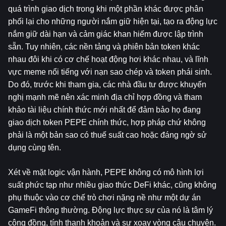
quá trình giao dịch trong khi một phần khác được phân 
phối lại cho những người nắm giữ hiện tại, tạo ra động lực 
nắm giữ dài hạn và cảm giác khan hiếm được lập trình 
sẵn. Tuy nhiên, các nền tảng và phiên bản token khác 
nhau đôi khi có cơ chế hoạt động hơi khác nhau, và lĩnh 
vực meme nổi tiếng với nạn sao chép và token phái sinh. 
Do đó, trước khi tham gia, các nhà đầu tư được khuyến 
nghị mạnh mẽ nên xác minh địa chỉ hợp đồng và tham 
khảo tài liệu chính thức mới nhất để đảm bảo họ đang 
giao dịch token PEPE chính thức, hợp pháp chứ không 
phải là một bản sao có thuế suất cao hoặc đáng ngờ sử 
dụng cùng tên.
Xét về mặt logic vận hành, PEPE không có mô hình lợi 
suất phức tạp như nhiều giao thức DeFi khác, cũng không 
phụ thuộc vào cơ chế trò chơi nặng nề như một dự án 
GameFi thông thường. Động lực thực sự của nó là tâm lý 
cộng đồng, tính thanh khoản và sự xoay vòng câu chuyện. 