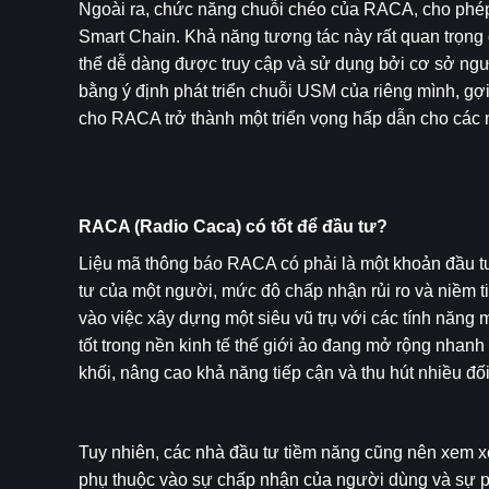
Ngoài ra, chức năng chuỗi chéo của RACA, cho phép 
Smart Chain. Khả năng tương tác này rất quan trọng 
thể dễ dàng được truy cập và sử dụng bởi cơ sở người
bằng ý định phát triển chuỗi USM của riêng mình, gợ
cho RACA trở thành một triển vọng hấp dẫn cho các n
RACA (Radio Caca) có tốt để đầu tư?
Liệu mã thông báo RACA có phải là một khoản đầu tư
tư của một người, mức độ chấp nhận rủi ro và niềm ti
vào việc xây dựng một siêu vũ trụ với các tính năng 
tốt trong nền kinh tế thế giới ảo đang mở rộng nhanh
khối, nâng cao khả năng tiếp cận và thu hút nhiều 
Tuy nhiên, các nhà đầu tư tiềm năng cũng nên xem x
phụ thuộc vào sự chấp nhận của người dùng và sự phát