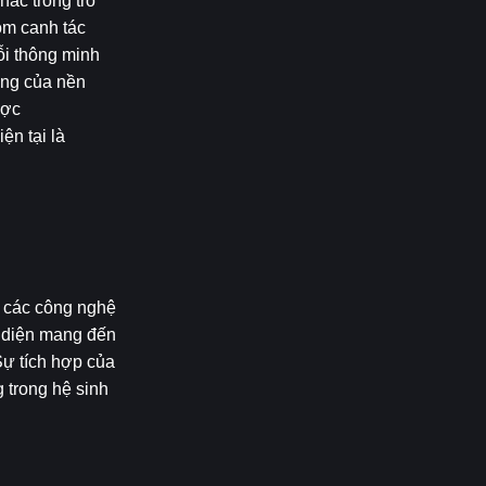
ác trong trò 
m canh tác 
i thông minh 
ng của nền 
ợc 
n tại là 
 các công nghệ 
n diện mang đến 
ự tích hợp của 
trong hệ sinh 