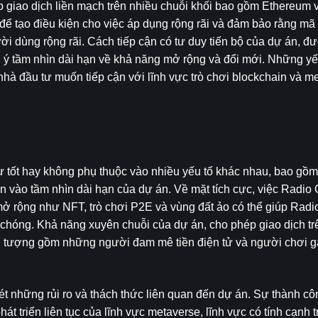
giao dịch liền mạch trên nhiều chuỗi khối bao gồm Ethereum v
để tạo điều kiện cho việc áp dụng rộng rãi và đảm bảo rằng mã 
 dùng rộng rãi. Cách tiếp cận có tư duy tiến bộ của dự án, đượ
i ý tầm nhìn dài hạn về khả năng mở rộng và đổi mới. Những yếu
hà đầu tư muốn tiếp cận với lĩnh vực trò chơi blockchain và m
 tốt hay không phụ thuộc vào nhiều yếu tố khác nhau, bao gồm
n vào tầm nhìn dài hạn của dự án. Về mặt tích cực, việc Radio C
mở rộng như NFT, trò chơi P2E và vùng đất ảo có thể giúp Radio
 chóng. Khả năng xuyên chuỗi của dự án, cho phép giao dịch trê
đối tượng gồm những người đam mê tiền điện tử và người chơi 
ét những rủi ro và thách thức liên quan đến dự án. Sự thành c
 triển liên tục của lĩnh vực metaverse, lĩnh vực có tính cạnh t