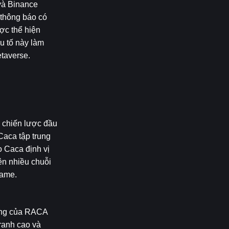
à Binance 
thông báo có 
c thể hiện 
 tố này làm 
etaverse.
 chiến lược đầu 
aca tập trung 
 Caca định vị 
n nhiều chuỗi 
game.
ông của RACA 
ranh cao và 