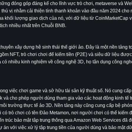
những đóng góp đáng kể cho lĩnh vực trò chơi, metaverse và We
n thú vị nhằm cải thiện tính thanh khoản vào đầu năm 2024 cho 
hối lượng giao dịch của nó, với dữ liệu từ CoinMarketCap và
dịch nhiều nhất trên Chuỗi BNB.
chuyên xây dựng hệ sinh thái thế giới ảo. Đây là một nền tảng t
gồm NFT, trò chơi chơi để kiếm tiền (P2E) và siêu dữ liệu được
ó nhiều kinh nghiệm về công nghệ 3D, họ tận dụng công nghệ 
ong việc chơi game và sở hữu tài sản kỹ thuật số. Nó cung cấp 
và cho phép người dùng tham gia vào các hoạt động kinh tế t
 môi trường thực tế ảo 3D. Nền tảng này cũng cung cấp bệ phón
i có trò chơi có tên Đảo Metamon, nơi người chơi có thể kiếm 
​​trúc bảo mật tập trung thông qua Amazon Web Services đã đư
dự án với việc xử lý tập trung tiền của người dùng và bảo mật dữ