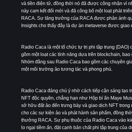
và tiền điện tử, đồng thời nó đã được công nhận vì 
này cam kết đổi mới và đã công bố một loạt phát triể
RACA. Sự tăng trưởng của RACA được phản ánh qua k
Insights cho thấy đây là dự án metaverse được giao 
Radio Caca là một tổ chức tự trị phi tập trung (DAO) 
gồm một loạt các tính năng dựa trên blockchain, bao 
Nhóm đằng sau Radio Caca bao gồm các chuyên gia c
một môi trường ảo tương tác và phong phú.
Radio Caca đáng chú ý nhờ cách tiếp cận sáng tạo tr
NFT độc quyền, chẳng hạn như Hộp bí ẩn Maye Musk 
sở hữu đất ảo đến trưng bày và giao dịch NFT trong
cho các sự kiện ảo và phát hành sản phẩm, đồng thờ
thưởng RACA. Sự phụ thuộc của Radio Caca vào kiến 
lo ngại tiềm ẩn, đặt cạnh bản chất phi tập trung của 