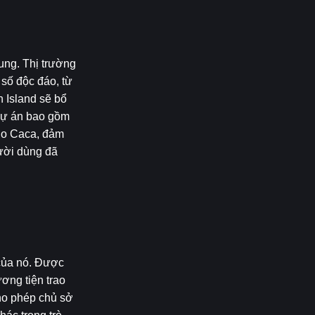
ng. Thị trường 
số độc đáo, từ 
 Island sẽ bổ 
dự án bao gồm 
io Caca, đảm 
ời dùng đã 
của nó. Được 
ng tiện trao 
ho phép chủ sở 