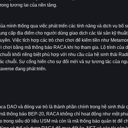
rong tương lai của nền tảng.
 mình thông qua việc phát triển các tính năng và dịch vụ bổ su
ng cấp địa điểm cho người dùng giao dịch các tài sản kỹ thuật 
uyền. Việc tích hợp các trò chơi chơi để kiếm tiền như Metamon
 chơi bằng mã thông báo RACA khi họ tham gia. Lộ trình của 
chuỗi khối riêng biệt phù hợp với nhu cầu của hệ sinh thái Rad
c chuỗi. Sự cống hiến cho sự đổi mới và sự tương tác của ngư
verse đang phát triển.
a DAO và đóng vai trò là thành phần chính trong hệ sinh thái 
 mã thông báo BEP-20, RACA không chỉ hoạt động như một phươ
ảo trong siêu dữ liệu USM mà còn là mã thông báo quản trị để c