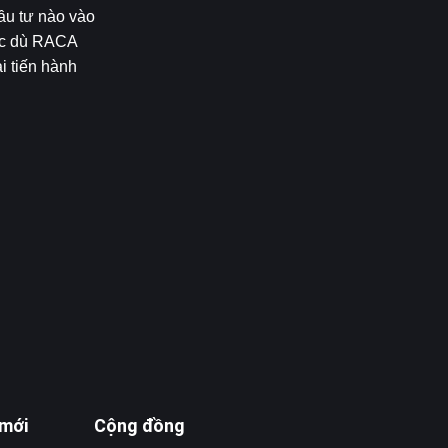
ầu tư nào vào 
ặc dù RACA 
 tiến hành 
 mới
Cộng đồng