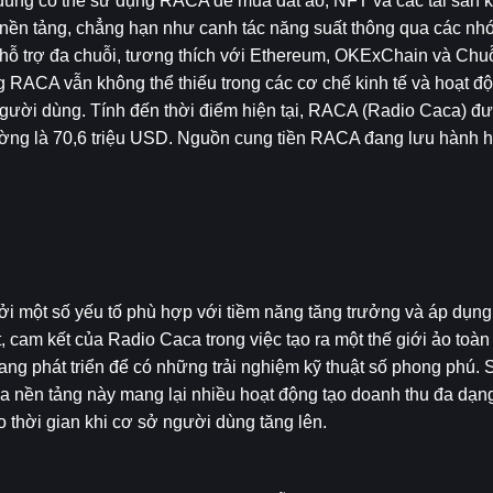
 dùng có thể sử dụng RACA để mua đất ảo, NFT và các tài sản kh
 nền tảng, chẳng hạn như canh tác năng suất thông qua các nhó
ỗ trợ đa chuỗi, tương thích với Ethereum, OKExChain và Chuỗ
 RACA vẫn không thể thiếu trong các cơ chế kinh tế và hoạt độ
người dùng. Tính đến thời điểm hiện tại, RACA (Radio Caca) đư
ng là 70,6 triệu USD. Nguồn cung tiền RACA đang lưu hành hiệ
i một số yếu tố phù hợp với tiềm năng tăng trưởng và áp dụng
t, cam kết của Radio Caca trong việc tạo ra một thế giới ảo toà
ng phát triển để có những trải nghiệm kỹ thuật số phong phú. S
a nền tảng này mang lại nhiều hoạt động tạo doanh thu đa dạng 
o thời gian khi cơ sở người dùng tăng lên.