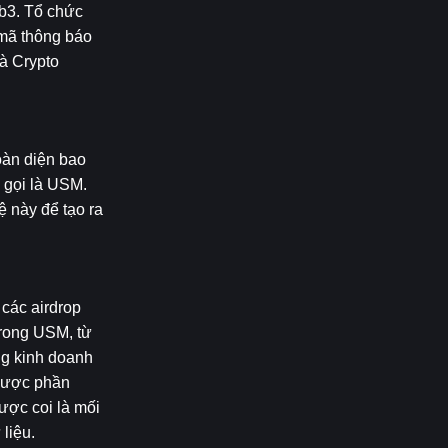
b3. Tổ chức 
mã thông báo 
 Crypto 
oàn diện bao 
 gọi là USM. 
này để tạo ra 
các airdrop 
rong USM, từ 
g kinh doanh 
được phần 
ợc coi là mối 
 liệu.