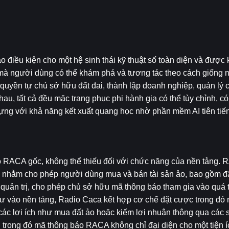
điều kiện cho một hệ sinh thái kỹ thuật số toàn diện và được kế
 mà người dùng có thể khám phá và tương tác theo cách giống 
quyền tự chủ sở hữu đất đai, thành lập doanh nghiệp, quản lý c
au, tất cả đều mặc trang phục phi hành gia có thể tùy chỉnh, có
 với khả năng kết xuất quang học nhờ phần mềm AI tiên tiến,
 RACA gốc, không thể thiếu đối với chức năng của nền tảng. R
USM nhằm cho phép người dùng mua và bán tài sản ảo, bao gồm đấ
quản trị, cho phép chủ sở hữu mã thông báo tham gia vào quá tr
ư vào nền tảng, Radio Caca kết hợp cơ chế đặt cược trong đó 
 lợi ích như mua đất ảo hoặc kiếm lợi nhuận thông qua các sán
 trong đó mã thông báo RACA không chỉ đại diện cho một tiện í