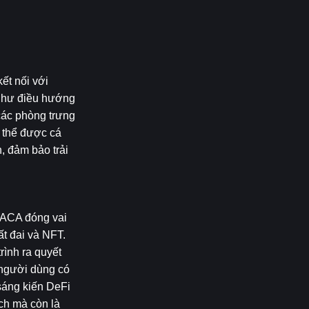
t nối với 
như điều hướng 
ác phòng trưng 
 thể được cá 
 đảm bảo trải 
ACA đóng vai 
t đai và NFT. 
ình ra quyết 
người dùng có 
g kiến ​​DeFi 
ch mà còn là 