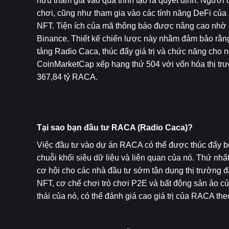
hữu tham gia vào quá trình tạo ra quyết định. Người
chơi, cũng như tham gia vào các tính năng DeFi của
NFT. Tiện ích của mã thông báo được nâng cao nhờ h
Binance. Thiết kế chiến lược này nhằm đảm bảo rằng
tảng Radio Caca, thúc đẩy giá trị và chức năng cho 
CoinMarketCap xếp hạng thứ 504 với vốn hóa thị trườ
367,84 tỷ RACA.
Tại sao bạn đầu tư RACA (Radio Caca)?
Việc đầu tư vào dự án RACA có thể được thúc đẩy bở
chuỗi khối siêu dữ liệu và liên quan của nó. Thứ nhấ
cơ hội cho các nhà đầu tư sớm tận dụng thị trường đa
NFT, cơ chế chơi trò chơi P2E và bất động sản ảo củ
thái của nó, có thể đánh giá cao giá trị của RACA the