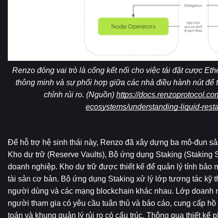
Renzo đóng vai trò là cổng kết nối cho việc tái đặt cược Et
thông minh và sự phối hợp giữa các nhà điều hành nút để t
chỉnh rủi ro. (Nguồn) 
https://docs.renzoprotocol.co
ecosystems/understanding-liquid-rest
Để hỗ trợ hệ sinh thái này, Renzo đã xây dựng ba mô-đun sả
Kho dự trữ (Reserve Vaults), Bộ ứng dụng Staking (Staking Su
doanh nghiệp. Kho dự trữ được thiết kế để quản lý tính bảo 
tài sản cơ bản. Bộ ứng dụng Staking xử lý lớp tương tác kỹ th
người dùng và các mạng blockchain khác nhau. Lớp doanh 
người tham gia có yêu cầu tuân thủ và báo cáo, cung cấp hồ 
toán và khung quản lý rủi ro có cấu trúc. Thông qua thiết kế 