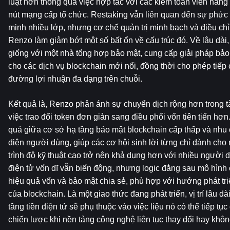
luật hơn thông qua việc hợp tác với các kiểm toán viên hàng
nút mạng cấp tổ chức. Restaking vẫn liên quan đến sự phức 
minh nhiều lớp, nhưng cơ chế quản trị minh bạch và điều chỉn
Renzo làm giảm bớt một số bất ổn về cấu trúc đó. Về lâu dài, v
giống với một nhà tổng hợp bảo mật, cung cấp giải pháp bảo 
cho các dịch vụ blockchain mới nổi, đồng thời cho phép tiếp 
đường lợi nhuận đa dạng trên chuỗi.
Kết quả là, Renzo phản ánh sự chuyển dịch rộng hơn trong tài
việc trao đổi token đơn giản sang điều phối vốn tiên tiến hơn.
quả giữa cơ sở hạ tầng bảo mật blockchain cấp thấp và nhu 
diện người dùng, giúp các cơ hội sinh lời từng chỉ dành cho
trình độ kỹ thuật cao trở nên khả dụng hơn với nhiều người d
điện tử vốn dĩ vẫn biến động, nhưng logic đằng sau mô hình 
hiệu quả vốn và bảo mật chia sẻ, phù hợp với hướng phát tri
của blockchain. Là một giao thức đang phát triển, vị trí lâu dà
tầng tiền điện tử sẽ phụ thuộc vào việc liệu nó có thể tiếp tục du
chiến lược khi nền tảng công nghệ liên tục thay đổi hay khôn