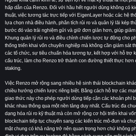
hấp dẫn của Renzo. Đối với hầu hết người dùng không có kiến
thuật, việc tương tác trực tiếp với EigenLayer hoặc các hệ t
lựa chọn nhà điều hành, phân tích rủi ro và quản lý lãi kép t
bước đó vào trải nghiệm gửi và giữ đơn giản hơn, giúp giảm 
Khung quản lý rủi ro và điều chỉnh chiến lược tự động cho p
thống triển khai vốn chuyên nghiệp mà không cần giám sát thủ
các tổ chức, sự tiêu chuẩn hóa tương tự, kết hợp với hỗ trợ 
cấu trúc, làm cho Renzo trở thành con đường thiết thực hơn đ
staking.
Việc Renzo mở rộng sang nhiều hệ sinh thái blockchain khác
chiều hướng chiến lược riêng biệt. Bằng cách hỗ trợ các mạ
giao thức này cho phép người dùng tiếp cận các khoản phí bả
khác nhau thông qua một nền tảng duy nhất. Cấu trúc đa chuỗ
dạng hóa rủi ro kỹ thuật mà còn mở rộng cơ hội triển khai vốn
blockchain tiếp tục chuyển sang các kiến ​​trúc mô-đun và chu
mật chung có khả năng trở nên quan trọng hơn chứ không ph