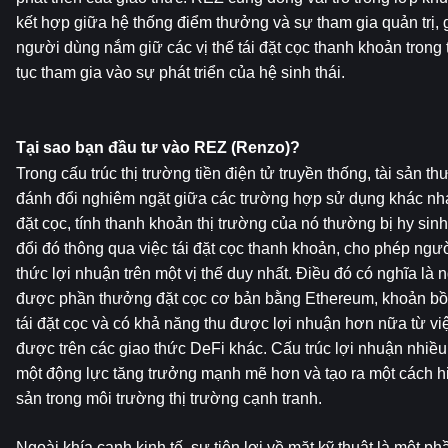
kết hợp giữa hệ thống điểm thưởng và sự tham gia quản trị, 
người dùng nắm giữ các vị thế tái đặt cọc thanh khoản trong t
tục tham gia vào sự phát triển của hệ sinh thái.
Tại sao bạn đầu tư vào REZ (Renzo)?
Trong cấu trúc thị trường tiền điện tử truyền thống, tài sản t
đánh đổi nghiêm ngặt giữa các trường hợp sử dụng khác nhau
đặt cọc, tính thanh khoản thị trường của nó thường bị hy sin
đổi đó thông qua việc tái đặt cọc thanh khoản, cho phép người
thức lợi nhuận trên một vị thế duy nhất. Điều đó có nghĩa là 
được phần thưởng đặt cọc cơ bản bằng Ethereum, khoản bồi 
tái đặt cọc và có khả năng thu được lợi nhuận hơn nữa từ việ
được trên các giao thức DeFi khác. Cấu trúc lợi nhuận nhiều
một động lực tăng trưởng mạnh mẽ hơn và tạo ra một cách hi
sản trong môi trường thị trường cạnh tranh.
Ngoài khía cạnh kinh tế, sự tiện lợi về mặt kỹ thuật là một ph